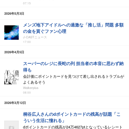
07:15
2026年5月3日
メンズ地下アイドルへの過激な「推し活」問題 多額
の金を貢ぐファン心理
J-CASTニュース
17:00
2026年4月5日
スーパーのレジに長蛇の列 担当者の本音に思わず納
得も
会計後にポイントカードを見つけて差し出されるトラブルが
よくあるそう
Walkerplus
08:00
2026年3月12日
桐谷広人さんのdポイントカードの残高が話題「こ
ういう生活に憧れる」
dポイントカードの残高が24万4627ptとなっているレシート