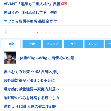
VIVANT「黒須も二重人格?」反響
神田うの「3回流産してる」告白
マツコら所属事務所 義援金寄付
健康
芸能
ゴシップ
女子
トレンド
Y
体重62kg→82kgに 寺田心の生活
夏のむくみ対策 ツボ&反射区押し
紫外線対策がビタミンD不足に
母が娘に減量強要→家庭内別居へ
睡眠時の悩みを解消する過ごし方
運動より代謝 人体の省エネ戦略