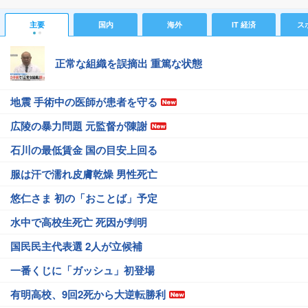
主要
国内
海外
IT 経済
ス
正常な組織を誤摘出 重篤な状態
地震 手術中の医師が患者を守る
広陵の暴力問題 元監督が陳謝
石川の最低賃金 国の目安上回る
服は汗で濡れ皮膚乾燥 男性死亡
悠仁さま 初の「おことば」予定
水中で高校生死亡 死因が判明
国民民主代表選 2人が立候補
一番くじに「ガッシュ」初登場
有明高校、9回2死から大逆転勝利