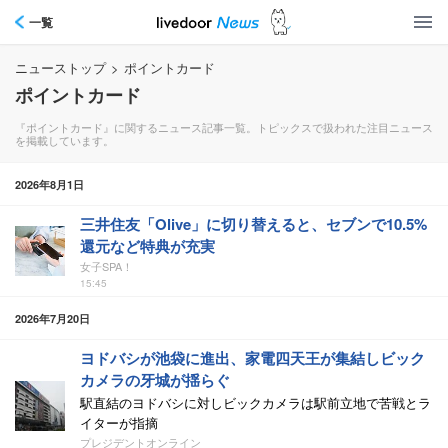
一覧
ニューストップ
>
ポイントカード
ポイントカード
『ポイントカード』に関するニュース記事一覧。トピックスで扱われた注目ニュース
を掲載しています。
2026年8月1日
三井住友「Olive」に切り替えると、セブンで10.5%
還元など特典が充実
女子SPA！
15:45
2026年7月20日
ヨドバシが池袋に進出、家電四天王が集結しビック
カメラの牙城が揺らぐ
駅直結のヨドバシに対しビックカメラは駅前立地で苦戦とラ
イターが指摘
プレジデントオンライン