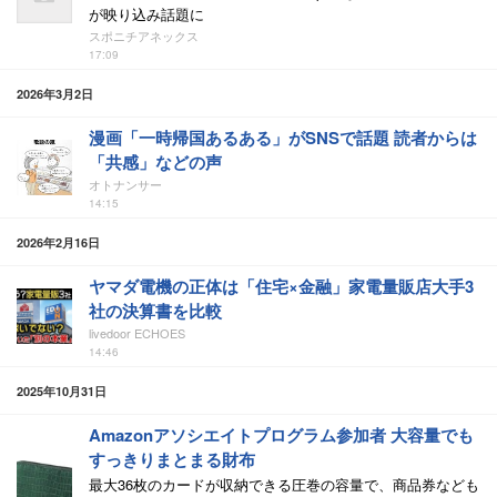
が映り込み話題に
スポニチアネックス
17:09
2026年3月2日
漫画「一時帰国あるある」がSNSで話題 読者からは
「共感」などの声
オトナンサー
14:15
2026年2月16日
ヤマダ電機の正体は「住宅×金融」家電量販店大手3
社の決算書を比較
livedoor ECHOES
14:46
2025年10月31日
Amazonアソシエイトプログラム参加者 大容量でも
すっきりまとまる財布
最大36枚のカードが収納できる圧巻の容量で、商品券なども