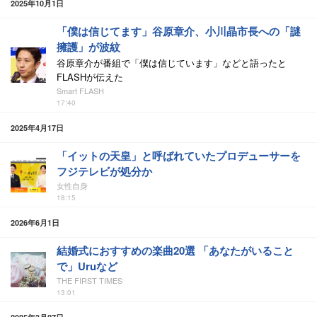
2025年10月1日
「僕は信じてます」谷原章介、小川晶市長への「謎
擁護」が波紋
谷原章介が番組で「僕は信じています」などと語ったと
FLASHが伝えた
Smart FLASH
17:40
2025年4月17日
「イットの天皇」と呼ばれていたプロデューサーを
フジテレビが処分か
女性自身
18:15
2026年6月1日
結婚式におすすめの楽曲20選 「あなたがいること
で」Uruなど
THE FIRST TIMES
13:01