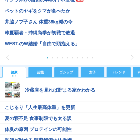
ペットのヤギをクマが食べたか
井脇ノブ子さん 体重38kg減の今
昨夏覇者・沖縄尚学が初戦で敗退
WEST.のW結婚「自由で頭抱える」
健康
芸能
ゴシップ
女子
トレンド
Y
冷蔵庫を見れば貯まる家かわかる
こじるり「人生最高体重」を更新
夏の寝不足 食事制限でも太る訳
体臭の原因 プロテインの可能性