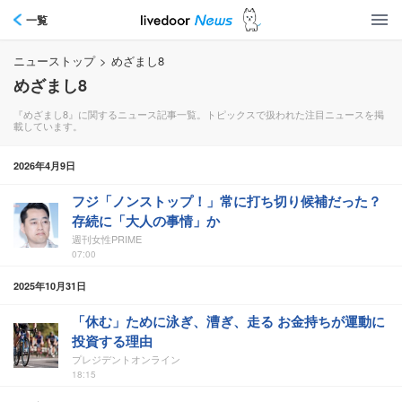
一覧
ニューストップ
>
めざまし8
めざまし8
『めざまし8』に関するニュース記事一覧。トピックスで扱われた注目ニュースを掲
載しています。
2026年4月9日
フジ「ノンストップ！」常に打ち切り候補だった？
存続に「大人の事情」か
週刊女性PRIME
07:00
2025年10月31日
「休む」ために泳ぎ、漕ぎ、走る お金持ちが運動に
投資する理由
プレジデントオンライン
18:15