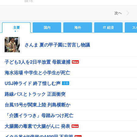
08:15
次ヘ
主要
国内
海外
IT 経済
ス
さんま 夏の甲子園に苦言し物議
子ども3人を2日半放置 母親逮捕
海水浴場 中学生と小学生が死亡
USJ神ライド 終了惜しむ声
路線バスとトラック 正面衝突
台風15号が関東上陸 列島横断か
「介護イラつき」母踏みつけ死亡
大腸菌の毒素で大腸がんに 発表
イクラ丼が6倍超の4400円 不安視