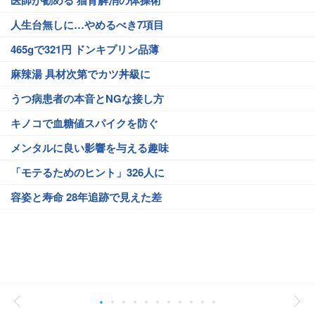
医師が勧める 猫背解消の体操術
人生台無しに…やめるべき7項目
465gで321円 ドンキプリン品薄
麻辣湯 具材次第でカツ丼級に
うつ病患者の本音とNGな接し方
キノコで血糖値スパイクを防ぐ
メンタルに良い影響を与える趣味
「モテるためのヒント」326人に
容姿と寿命 28年追跡で見えた差