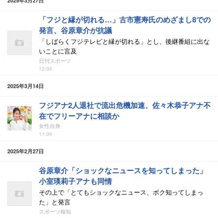
2025年3月27日
「フジと縁が切れる…」古市憲寿氏のめざまし8での
発言、谷原章介が抗議
「しばらくフジテレビと縁が切れる」とし、後継番組に出な
いことに言及
日刊スポーツ
12:03
2025年3月14日
フジアナ2人退社で流出危機加速、佐々木恭子アナ不
在でフリーアナに相談か
女性自身
11:00
2025年2月27日
谷原章介「ショックなニュースを知ってしまった」
小室瑛莉子アナも同情
その上で「とてもショックなニュース、ボク知ってしまっ
た」と発言
スポーツ報知