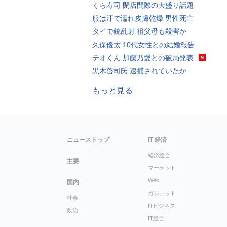
くら寿司 閉店間際の大盛り話題
服は汗で濡れ皮膚乾燥 男性死亡
タイで銃乱射 祖父母も殺害か
久保優太 10代女性との結婚報告
テオくん 加藤乃愛との破局発表
黒木啓司氏 逮捕されていたか
もっと見る
ニューストップ
IT 経済
経済総合
主要
マーケット
Web
国内
ガジェット
社会
ITビジネス
政治
IT総合