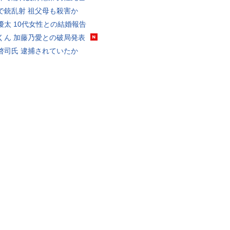
で銃乱射 祖父母も殺害か
優太 10代女性との結婚報告
くん 加藤乃愛との破局発表
啓司氏 逮捕されていたか