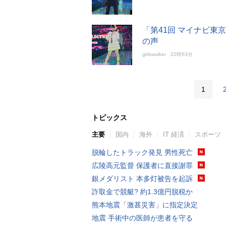
「第41回 マイナビ
の声
girlswalker
22時53分
1
トピックス
主要
国内
海外
IT 経済
スポーツ
脱輪したトラック発見 男性死亡
広陵高元監督 保護者に直接謝罪
銀メダリスト 本多灯被告を起訴
詐取金で競艇? 約1.3億円脱税か
熊本地震「激甚災害」に指定決定
地震 手術中の医師が患者を守る