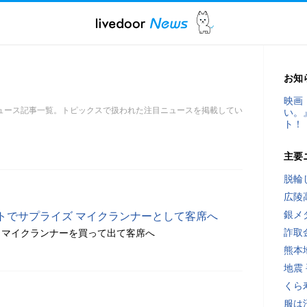
お知
映画
ュース記事一覧。トピックスで扱われた注目ニュースを掲載してい
い。
ト！
主要
脱輪
広陵
銀メ
トでサプライズ マイクランナーとして客席へ
詐取
らマイクランナーを買って出て客席へ
熊本
地震
くら
服は