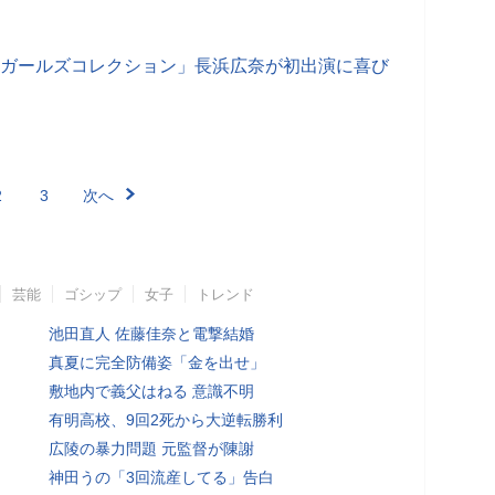
東京ガールズコレクション」長浜広奈が初出演に喜び
2
3
次へ
芸能
ゴシップ
女子
トレンド
池田直人 佐藤佳奈と電撃結婚
真夏に完全防備姿「金を出せ」
敷地内で義父はねる 意識不明
有明高校、9回2死から大逆転勝利
広陵の暴力問題 元監督が陳謝
神田うの「3回流産してる」告白