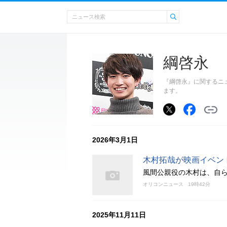
綱啓永
『綱啓永』に関するニ
ます。
2026年3月1日
木村拓哉が映画イベン
風間公親役の木村は、自
オリコンニュース
19時42分
2025年11月11日