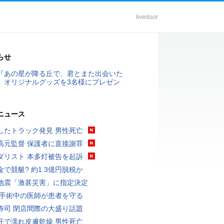
livedoor
らせ
『あの星が降る丘で、君とまた出会いた
』オリジナルグッズを3名様にプレゼン
ニュース
したトラック発見 男性死亡
高元監督 保護者に直接謝罪
ダリスト 本多灯被告を起訴
金で競艇? 約1.3億円脱税か
地震「激甚災害」に指定決定
 手術中の医師が患者を守る
寿司 閉店間際の大盛り話題
汗で濡れ皮膚乾燥 男性死亡