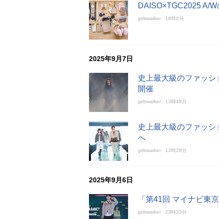
DAISO×TGC202
girlswalker
18時0分
2025年9月7日
史上最大級のファッション
開催
girlswalker
13時48分
史上最大級のファッション
へ
girlswalker
12時28分
2025年9月6日
「第41回 マイナビ東京
girlswalker
23時20分