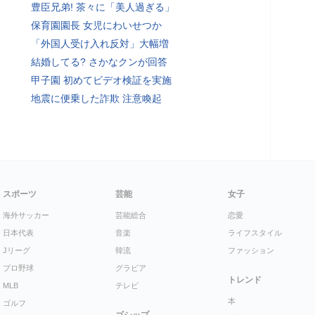
豊臣兄弟! 茶々に「美人過ぎる」
保育園園長 女児にわいせつか
「外国人受け入れ反対」大幅増
結婚してる? さかなクンが回答
甲子園 初めてビデオ検証を実施
地震に便乗した詐欺 注意喚起
スポーツ
芸能
女子
海外サッカー
芸能総合
恋愛
日本代表
音楽
ライフスタイル
Jリーグ
韓流
ファッション
プロ野球
グラビア
トレンド
MLB
テレビ
本
ゴルフ