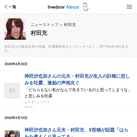
一覧
ニューストップ
>
村田充
村田充
村田充は大阪府出身の俳優。所属事務所はオリオンズベルト。1977年8月18日生ま
れ。
2026年4月28日
神田沙也加さんの元夫・村田充が友人の訃報に悲し
みを吐露、激励の声相次ぐ
「どちらもない私がなんで生きているのと思ってしまうな」
と悲しみを吐露
よろず~ニュース
06:30
2026年3月10日
神田沙也加さん元夫・村田充、X投稿が話題「はら
わた煮えくり返ってる」