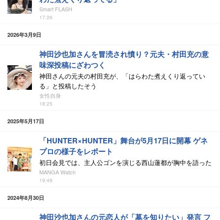
Smart FLASH
17:26
2026年3月9日
神田沙也加さんを冒涜され憤り？元夫・村田充の意
味深投稿にざわつく
神田さんの元夫の村田充が、「はらわた煮えくり返ってい
る」と投稿したそう
女性自身
18:25
2025年5月17日
「HUNTER×HUNTER」舞台が5月17日に開幕 ゲネ
プロの様子をレポート
初日会見では、主人公ゴンを演じる西山蓮都が胸中を語った
MANGA Watch
19:49
2024年8月30日
神田沙也加さんの元恋人が「墓を知りたい」発言 フ