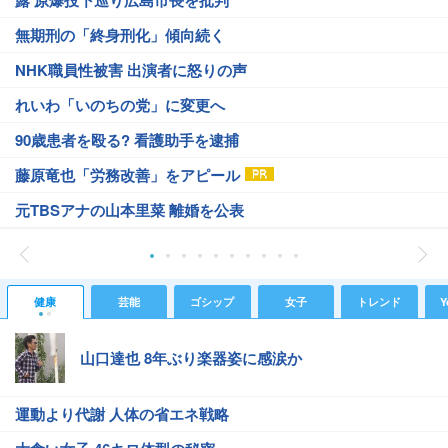
露 原爆投下巡り広島市長を批判
無期刑の「終身刑化」傾向続く
NHK職員性被害 出演者に怒りの声
れいわ「いのちの党」に変更へ
90歳患者を殴る? 看護助手を逮捕
藤原竜也「労務改善」をアピール
元TBSアナの山本里菜 離婚を公表
健康
芸能
ゴシップ
女子
トレンド
Y
山口達也 8年ぶり楽器姿に感涙か
運動より代謝 人体の省エネ戦略