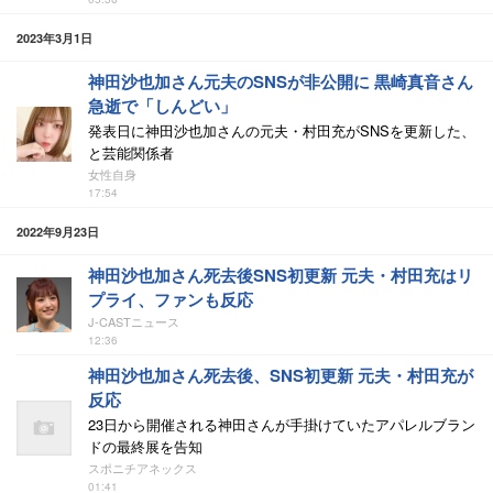
2023年3月1日
神田沙也加さん元夫のSNSが非公開に 黒崎真音さん
急逝で「しんどい」
発表日に神田沙也加さんの元夫・村田充がSNSを更新した、
と芸能関係者
女性自身
17:54
2022年9月23日
神田沙也加さん死去後SNS初更新 元夫・村田充はリ
プライ、ファンも反応
J-CASTニュース
12:36
神田沙也加さん死去後、SNS初更新 元夫・村田充が
反応
23日から開催される神田さんが手掛けていたアパレルブラン
ドの最終展を告知
スポニチアネックス
01:41