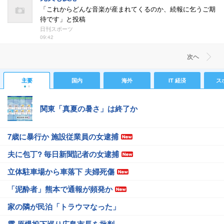
「これからどんな音楽が産まれてくるのか、続報に乞うご期
待です」と投稿
日刊スポーツ
09:42
次ヘ
主要
国内
海外
IT 経済
ス
関東「真夏の暑さ」は終了か
7歳に暴行か 施設従業員の女逮捕
夫に包丁? 毎日新聞記者の女逮捕
立体駐車場から車落下 夫婦死傷
「泥酔者」熊本で通報が頻発か
家の隣が民泊「トラウマなった」