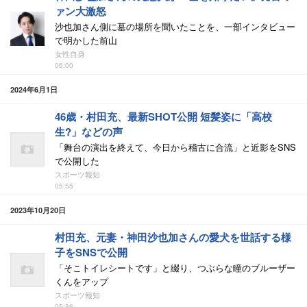
ァン大激怒
沙也加さん側に墓の場所を聞いたことを、一部インタビュー
で明かした前山
女性自身
06:00
2024年6月1日
46歳・村田充、最新SHOT公開 短髪姿に「高校
生?」などの声
「舞台の演出を終えて、今日から稽古に合流」と近影をSNS
で公開した
スポーツ報知
05:55
2023年10月20日
村田充、元妻・神田沙也加さんの愛犬を世話する様
子をSNSで公開
「そこトイレシートです」と綴り、つぶらな瞳のブルーザー
くんをアップ
スポーツ報知
05:36