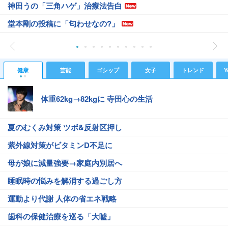
神田うの「三角ハゲ」治療法告白
堂本剛の投稿に「匂わせなの?」
健康
芸能
ゴシップ
女子
トレンド
Y
体重62kg→82kgに 寺田心の生活
夏のむくみ対策 ツボ&反射区押し
紫外線対策がビタミンD不足に
母が娘に減量強要→家庭内別居へ
睡眠時の悩みを解消する過ごし方
運動より代謝 人体の省エネ戦略
歯科の保健治療を巡る「大嘘」