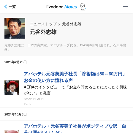
一覧
ニューストップ
>
元谷外志雄
元谷外志雄
元谷外志雄は、日本の実業家、アパグループ代表。1943年6月3日生まれ、石川県出
身。
2025年2月25日
アパホテル元谷芙美子社長「貯蓄額は50～60万円」
お金の使い方に憧れる声
AERAのインタビューで「お金を貯めることにまったく興味
がない」と発言
Smart FLASH
19:17
2024年10月8日
アパホテル・元谷芙美子社長がポジティブな訳「自
分は運がいいんだ」