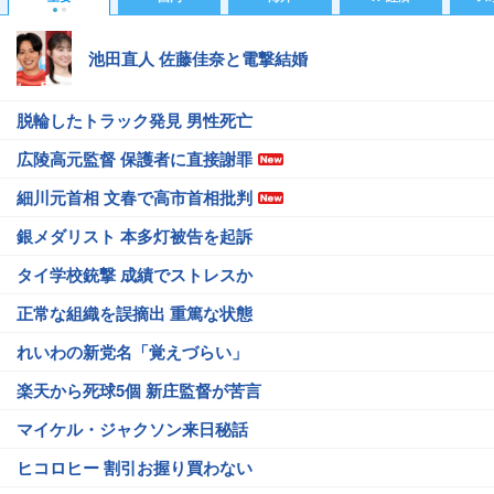
池田直人 佐藤佳奈と電撃結婚
脱輪したトラック発見 男性死亡
広陵高元監督 保護者に直接謝罪
細川元首相 文春で高市首相批判
銀メダリスト 本多灯被告を起訴
タイ学校銃撃 成績でストレスか
正常な組織を誤摘出 重篤な状態
れいわの新党名「覚えづらい」
楽天から死球5個 新庄監督が苦言
マイケル・ジャクソン来日秘話
ヒコロヒー 割引お握り買わない