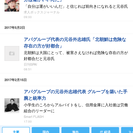
「自分は運がいいんだ」と信じれば前向きになれると元谷氏
求人ボックスジャーナル
09:00
2017年5月2日
アパグループ代表の元谷外志雄氏「北朝鮮は危険な
存在の方が好都合」
北朝鮮は大国にとって、被害さえなければ危険な存在の方が
好都合だと元谷氏
日刊SPA!
08:51
2017年2月15日
アパグループの元谷外志雄代表 グループを築いた手
腕と統率力
小学生のころからアルバイトをし、信用金庫に入社後は労働
組合のリーダーに
Smart FLASH
17:00
主要
国内
海外
IT 経済
ス