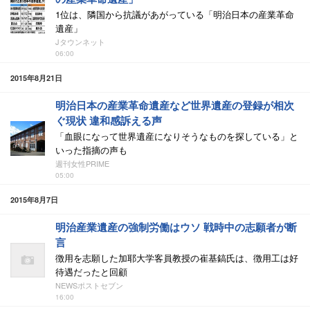
1位は、隣国から抗議があがっている「明治日本の産業革命
遺産」
Jタウンネット
06:00
2015年8月21日
明治日本の産業革命遺産など世界遺産の登録が相次
ぐ現状 違和感訴える声
「血眼になって世界遺産になりそうなものを探している」と
いった指摘の声も
週刊女性PRIME
05:00
2015年8月7日
明治産業遺産の強制労働はウソ 戦時中の志願者が断
言
徴用を志願した加耶大学客員教授の崔基鎬氏は、徴用工は好
待遇だったと回顧
NEWSポストセブン
16:00