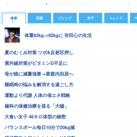
健康
芸能
ゴシップ
女子
トレンド
Y
体重62kg→82kgに 寺田心の生活
夏のむくみ対策 ツボ&反射区押し
紫外線対策がビタミンD不足に
母が娘に減量強要→家庭内別居へ
睡眠時の悩みを解消する過ごし方
運動より代謝 人体の省エネ戦略
歯科の保健治療を巡る「大嘘」
大食い女子 46キロ体型の秘密
バランスボール毎日10分で20kg減