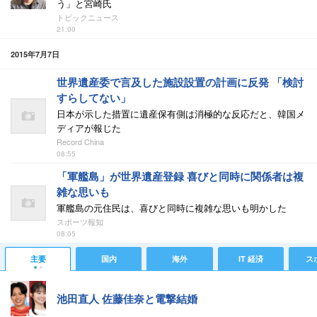
う」と宮崎氏
トピックニュース
21:00
2015年7月7日
世界遺産委で言及した施設設置の計画に反発 「検討
すらしてない」
日本が示した措置に遺産保有側は消極的な反応だと、韓国メ
ディアが報じた
Record China
08:55
「軍艦島」が世界遺産登録 喜びと同時に関係者は複
雑な思いも
軍艦島の元住民は、喜びと同時に複雑な思いも明かした
スポーツ報知
08:05
主要
国内
海外
IT 経済
ス
池田直人 佐藤佳奈と電撃結婚