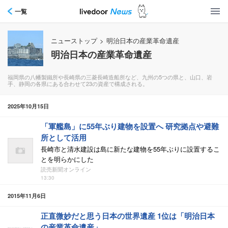
一覧
ニューストップ
>
明治日本の産業革命遺産
明治日本の産業革命遺産
福岡県の八幡製鐵所や長崎県の三菱長崎造船所など、九州の5つの県と、山口、岩
手、静岡の各県にある合わせて23の資産で構成される。
2025年10月15日
「軍艦島」に55年ぶり建物を設置へ 研究拠点や避難
所として活用
長崎市と清水建設は島に新たな建物を55年ぶりに設置するこ
とを明らかにした
読売新聞オンライン
13:30
2015年11月6日
正直微妙だと思う日本の世界遺産 1位は「明治日本
の産業革命遺産」