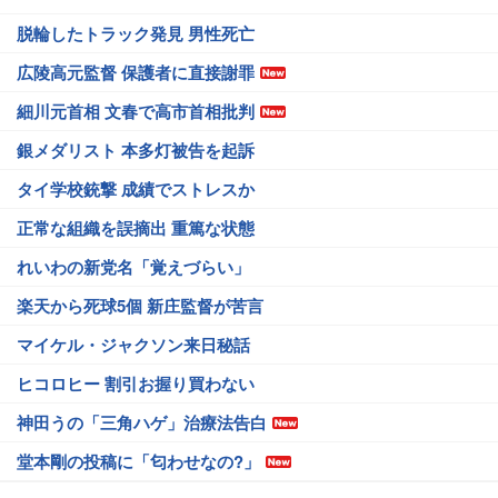
脱輪したトラック発見 男性死亡
広陵高元監督 保護者に直接謝罪
細川元首相 文春で高市首相批判
銀メダリスト 本多灯被告を起訴
タイ学校銃撃 成績でストレスか
正常な組織を誤摘出 重篤な状態
れいわの新党名「覚えづらい」
楽天から死球5個 新庄監督が苦言
マイケル・ジャクソン来日秘話
ヒコロヒー 割引お握り買わない
神田うの「三角ハゲ」治療法告白
堂本剛の投稿に「匂わせなの?」