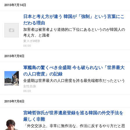
2015年7月14日
日本と考え方が違う 韓国が「強制」という言葉にこ
だわる理由
加害者は被害者より道徳的に下位にあるというのが韓国人の
考え方、と識者
東スポWEB
06:00
2015年7月9日
軍艦島の驚くべき全盛期 今も破られない「世界最大
の人口密度」の記録
全盛期は世界最大の人口密度を誇る最先端都市だったという
女性自身
06:00
2015年7月8日
宮崎哲弥氏が世界遺産登録を巡る韓国の外交手法を
厳しく非難
「外交交渉上、非常に無作法な、作法に反するやり方だと思