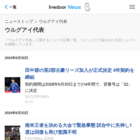
一覧
ニューストップ
>
ウルグアイ代表
ウルグアイ代表
『ウルグアイ代表』に関するニュース記事一覧。トピックスで扱われた注目ニュース
を掲載しています。
2024年8月30日
田中碧の英2部古豪リーズ加入が正式決定 4年契約を
締結
契約期間は2028年6月30日までの4年間で、背番号は「22」
に決定
SOCCER KING
20:00
2024年8月23日
南米王者を決める大会で緊急事態 試合中に失神し1
度は回復も再び意識不明
FOOTBALL ZONE