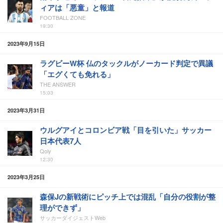
ィアは「悪童」と報道
FOOTBALL ZONE
19:30
2023年9月15日
ラグビーW杯 仏のタックルがノーカード判定で異議
「エグくても免れる」
THE ANSWER
15:03
2023年3月31日
ウルグアイとコロンビア戦「目を引いた」サッカー
日本代表7人
Qoly
12:30
2023年3月25日
森保Jの新戦術にピッチ上では混乱「自分の役割が整
理ができず」
サッカーダイジェストWeb