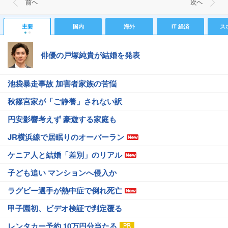
前ヘ
次ヘ
主要
国内
海外
IT 経済
ス
俳優の戸塚純貴が結婚を発表
池袋暴走事故 加害者家族の苦悩
秋篠宮家が「ご静養」されない訳
円安影響考えず 豪遊する家庭も
JR横浜線で居眠りのオーバーラン
ケニア人と結婚「差別」のリアル
子ども追い マンションへ侵入か
ラグビー選手が熱中症で倒れ死亡
甲子園初、ビデオ検証で判定覆る
レンタカー予約 10万円分当たる