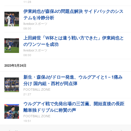
11:28
伊東純也が森保Jの問題点解決 サイドバックのシス
テムを冷静分析
livedoorスポーツ
08:00
上田綺世「W杯とは違う戦い方できた」伊東純也と
のワンツーを成功
livedoorスポーツ
08:00
2023年3月24日
新生・森保Jがドロー発進、ウルグアイと1－1痛み
分け 国内組・西村が同点弾
FOOTBALL ZONE
21:27
ウルグアイ戦で先発出場の三笘薫、開始直後の長距
離単独ドリブルに称賛の声
FOOTBALL ZONE
19:51