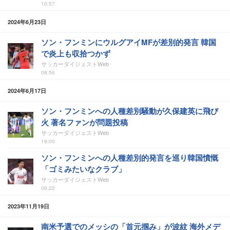
10:57
2024年6月23日
ソン・フンミンにウルグアイMFが差別的発言 韓国
で炎上も収拾つかず
サッカーダイジェストWeb
08:56
2024年6月17日
ソン・フンミンへの人種差別騒動が久保建英に飛び
火 著名ファンが問題投稿
サッカーダイジェストWeb
19:00
ソン・フンミンへの人種差別的発言を巡り韓国憤慨
「ゴミみたいなクラブ」
サッカーダイジェストWeb
06:22
2023年11月19日
南米予選でのメッシの「首元掴み」が波紋 海外メデ