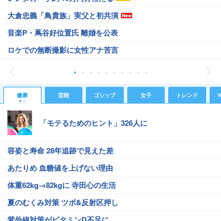
大倉忠義「鳥貴族」実父と初共演
音楽P・蔦谷好位置氏 離婚を公表
ロケでの無断撮影に女性アナ苦言
健康
芸能
ゴシップ
女子
トレンド
Y
「モテるためのヒント」326人に
容姿と寿命 28年追跡で見えた差
あたりめ 血糖値を上げない理由
体重62kg→82kgに 寺田心の生活
夏のむくみ対策 ツボ&反射区押し
紫外線対策がビタミンD不足に