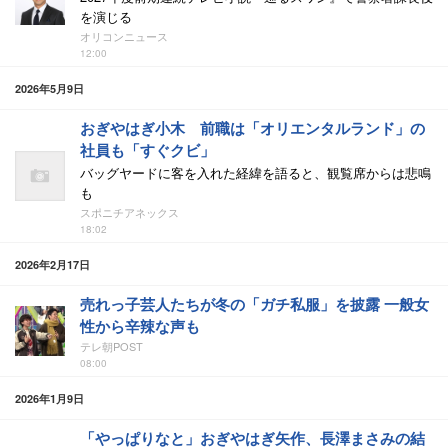
を演じる
オリコンニュース
12:00
2026年5月9日
おぎやはぎ小木 前職は「オリエンタルランド」の
社員も「すぐクビ」
バッグヤードに客を入れた経緯を語ると、観覧席からは悲鳴
も
スポニチアネックス
18:02
2026年2月17日
売れっ子芸人たちが冬の「ガチ私服」を披露 一般女
性から辛辣な声も
テレ朝POST
08:00
2026年1月9日
「やっぱりなと」おぎやはぎ矢作、長澤まさみの結