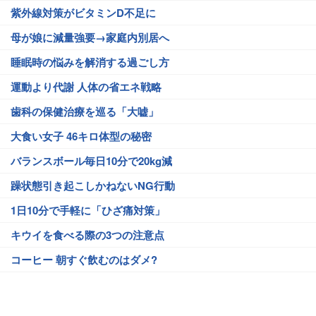
紫外線対策がビタミンD不足に
母が娘に減量強要→家庭内別居へ
睡眠時の悩みを解消する過ごし方
運動より代謝 人体の省エネ戦略
歯科の保健治療を巡る「大嘘」
大食い女子 46キロ体型の秘密
バランスボール毎日10分で20kg減
躁状態引き起こしかねないNG行動
1日10分で手軽に「ひざ痛対策」
キウイを食べる際の3つの注意点
コーヒー 朝すぐ飲むのはダメ?