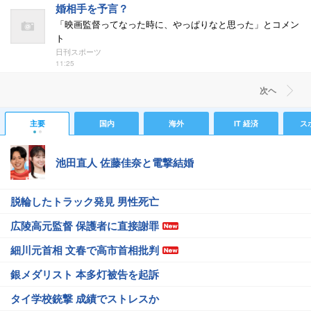
婚相手を予言？
「映画監督ってなった時に、やっぱりなと思った」とコメン
ト
日刊スポーツ
11:25
次ヘ
主要
国内
海外
IT 経済
ス
池田直人 佐藤佳奈と電撃結婚
脱輪したトラック発見 男性死亡
広陵高元監督 保護者に直接謝罪
細川元首相 文春で高市首相批判
銀メダリスト 本多灯被告を起訴
タイ学校銃撃 成績でストレスか