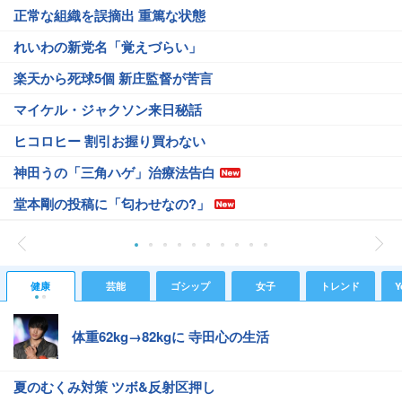
正常な組織を誤摘出 重篤な状態
れいわの新党名「覚えづらい」
楽天から死球5個 新庄監督が苦言
マイケル・ジャクソン来日秘話
ヒコロヒー 割引お握り買わない
神田うの「三角ハゲ」治療法告白
堂本剛の投稿に「匂わせなの?」
健康
芸能
ゴシップ
女子
トレンド
Y
体重62kg→82kgに 寺田心の生活
夏のむくみ対策 ツボ&反射区押し