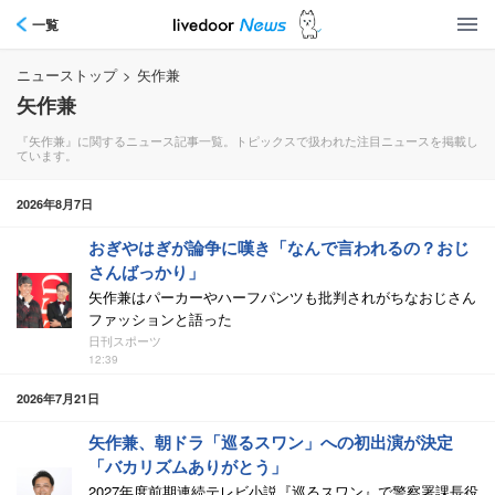
一覧
ニューストップ
>
矢作兼
矢作兼
『矢作兼』に関するニュース記事一覧。トピックスで扱われた注目ニュースを掲載し
ています。
2026年8月7日
おぎやはぎが論争に嘆き「なんで言われるの？おじ
さんばっかり」
矢作兼はパーカーやハーフパンツも批判されがちなおじさん
ファッションと語った
日刊スポーツ
12:39
2026年7月21日
矢作兼、朝ドラ「巡るスワン」への初出演が決定
「バカリズムありがとう」
2027年度前期連続テレビ小説『巡るスワン』で警察署課長役