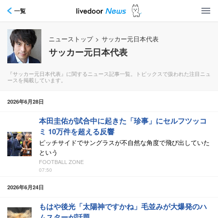
一覧
ニューストップ
>
サッカー元日本代表
サッカー元日本代表
『サッカー元日本代表』に関するニュース記事一覧。トピックスで扱われた注目ニュ
ースを掲載しています。
2026年6月28日
本田圭佑が試合中に起きた「珍事」にセルフツッコ
ミ 10万件を超える反響
ピッチサイドでサングラスが不自然な角度で飛び出していた
という
FOOTBALL ZONE
07:50
2026年6月24日
もはや後光「太陽神ですかね」毛並みが大爆発のハ
ムスターが話題