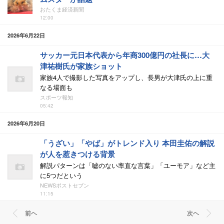
おたくま経済新聞
12:00
2026年6月22日
サッカー元日本代表から年商300億円の社長に…大
津祐樹氏が家族ショット
家族4人で撮影した写真をアップし、長男が大津氏の上に重
なる場面も
スポーツ報知
05:42
2026年6月20日
「うざい」「やば」がトレンド入り 本田圭佑の解説
が人を惹きつける背景
解説パターンは「嘘のない率直な言葉」「ユーモア」など主
に5つだという
NEWSポストセブン
11:15
前ヘ
次ヘ