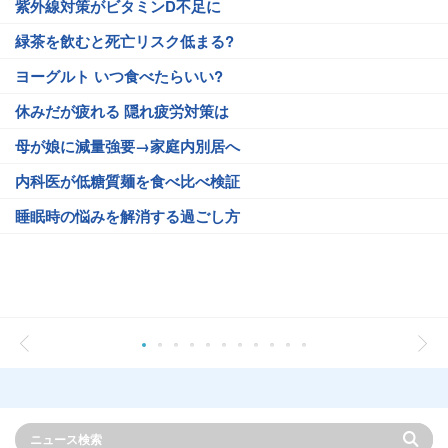
紫外線対策がビタミンD不足に
緑茶を飲むと死亡リスク低まる?
ヨーグルト いつ食べたらいい?
休みだが疲れる 隠れ疲労対策は
母が娘に減量強要→家庭内別居へ
内科医が低糖質麺を食べ比べ検証
睡眠時の悩みを解消する過ごし方