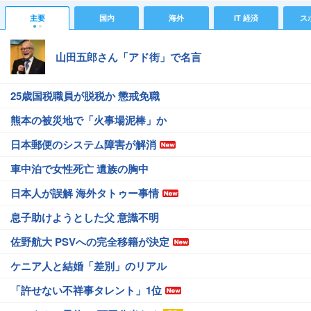
主要
国内
海外
IT 経済
ス
山田五郎さん「アド街」で名言
25歳国税職員が脱税か 懲戒免職
熊本の被災地で「火事場泥棒」か
日本郵便のシステム障害が解消
車中泊で女性死亡 遺族の胸中
日本人が誤解 海外タトゥー事情
息子助けようとした父 意識不明
佐野航大 PSVへの完全移籍が決定
ケニア人と結婚「差別」のリアル
「許せない不祥事タレント」1位