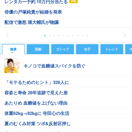
レンタカー予約 10万円分当たる
俳優の戸塚純貴が結婚を発表
配信で激怒 堀大輔氏が物議
健康
芸能
ゴシップ
女子
トレンド
Y
キノコで血糖値スパイクを防ぐ
「モテるためのヒント」326人に
容姿と寿命 28年追跡で見えた差
あたりめ 血糖値を上げない理由
体重62kg→82kgに 寺田心の生活
夏のむくみ対策 ツボ&反射区押し