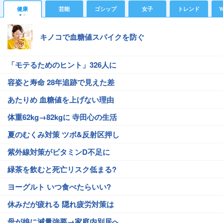
健康
芸能
ゴシップ
女子
トレンド
Y
キノコで血糖値スパイクを防ぐ
「モテるためのヒント」326人に
容姿と寿命 28年追跡で見えた差
あたりめ 血糖値を上げない理由
体重62kg→82kgに 寺田心の生活
夏のむくみ対策 ツボ&反射区押し
紫外線対策がビタミンD不足に
緑茶を飲むと死亡リスク低まる?
ヨーグルト いつ食べたらいい?
休みだが疲れる 隠れ疲労対策は
母が娘に減量強要→家庭内別居へ