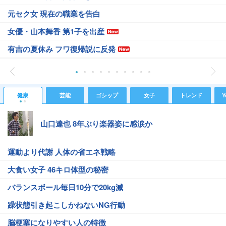
元セク女 現在の職業を告白
女優・山本舞香 第1子を出産
有吉の夏休み フワ復帰説に反発
健康
芸能
ゴシップ
女子
トレンド
Y
山口達也 8年ぶり楽器姿に感涙か
運動より代謝 人体の省エネ戦略
大食い女子 46キロ体型の秘密
バランスボール毎日10分で20kg減
躁状態引き起こしかねないNG行動
脳梗塞になりやすい人の特徴