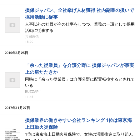
損保ジャパン、全社挙げ人材獲得 社内副業の扱いで
採用活動に従事
人事以外の社員が今の仕事をしつつ、業務の一環として採用
活動に従事する
共同通信
15:20
2019年6月25日
「余った従業員」を介護分野に 損保ジャパンが事実
上の肩たたきか
同時に「余った従業員」は介護分野に配置転換するとされて
いる
BUZZAP！
11:45
2017年11月27日
損保業界の働きやすい会社ランキング 1位は東京海
上日動火災保険
1位は東京海上日動火災保険で、女性の活躍推進に取り組ん