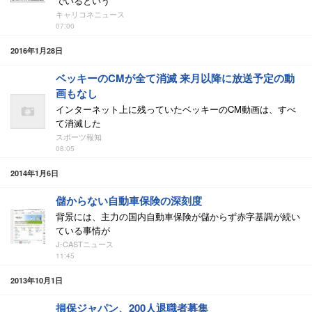
でいるという
キャリコネニュース
07:00
2016年1月28日
ベッキーのCMが全て消滅 来月以降に放送予定の動
画もなし
インターネット上に残っていたベッキーのCM動画は、すべ
て消滅した
スポーツ報知
08:05
2014年1月6日
儲からない自動車保険の深刻度
背景には、主力の国内自動車保険が儲からず赤字基調が続い
ている事情が
J-CASTニュース
11:45
2013年10月1日
損保ジャパン、200人退職者募集