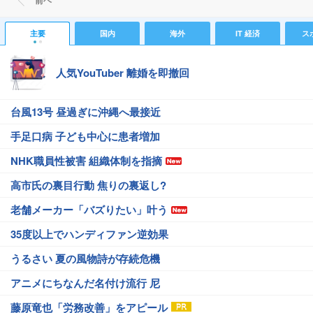
前ヘ
主要
国内
海外
IT 経済
ス
人気YouTuber 離婚を即撤回
台風13号 昼過ぎに沖縄へ最接近
手足口病 子ども中心に患者増加
NHK職員性被害 組織体制を指摘
高市氏の裏目行動 焦りの裏返し?
老舗メーカー「バズりたい」叶う
35度以上でハンディファン逆効果
うるさい 夏の風物詩が存続危機
アニメにちなんだ名付け流行 尼
藤原竜也「労務改善」をアピール