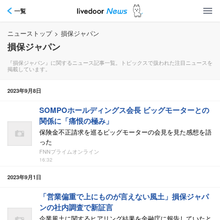
一覧
ニューストップ
>
損保ジャパン
損保ジャパン
『損保ジャパン』に関するニュース記事一覧。トピックスで扱われた注目ニュースを
掲載しています。
2023年9月8日
SOMPOホールディングス会長 ビッグモーターとの
関係に「痛恨の極み」
保険金不正請求を巡るビッグモーターの会見を見た感想を語
った
FNNプライムオンライン
16:32
2023年9月1日
「営業偏重で上にものが言えない風土」損保ジャパ
ンの社内調査で新証言
企業風土に関するヒアリング結果を金融庁に報告していたと