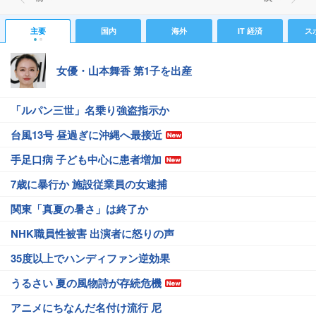
主要
国内
海外
IT 経済
ス
女優・山本舞香 第1子を出産
「ルパン三世」名乗り強盗指示か
台風13号 昼過ぎに沖縄へ最接近
手足口病 子ども中心に患者増加
7歳に暴行か 施設従業員の女逮捕
関東「真夏の暑さ」は終了か
NHK職員性被害 出演者に怒りの声
35度以上でハンディファン逆効果
うるさい 夏の風物詩が存続危機
アニメにちなんだ名付け流行 尼