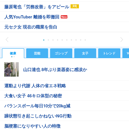
藤原竜也「労務改善」をアピール
人気YouTuber 離婚を即撤回
元セク女 現在の職業を告白
健康
芸能
ゴシップ
女子
トレンド
Y
山口達也 8年ぶり楽器姿に感涙か
運動より代謝 人体の省エネ戦略
大食い女子 46キロ体型の秘密
バランスボール毎日10分で20kg減
躁状態引き起こしかねないNG行動
脳梗塞になりやすい人の特徴