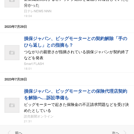
分かった
日テレNEWS NNN
19:04
2023年7月29日
損保ジャパン、ビッグモーターとの契約解除「手の
ひら返し」との指摘も？
つながりの親密さが指摘されている損保ジャパンが契約終了
などを発表
Smart FLASH
18:01
2023年7月28日
損保ジャパン、ビッグモーターとの保険代理店契約
を解除へ…訴訟準備も
ビッグモーターで起きた保険金の不正請求問題などを受け決
めたとしている
読売新聞オンライン
21:31
前ヘ
次ヘ