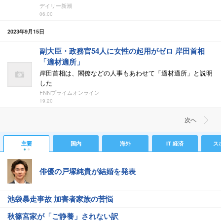
デイリー新潮
06:00
2023年9月15日
副大臣・政務官54人に女性の起用がゼロ 岸田首相
「適材適所」
岸田首相は、閣僚などの人事もあわせて「適材適所」と説明
した
FNNプライムオンライン
19:20
次ヘ
主要
国内
海外
IT 経済
ス
俳優の戸塚純貴が結婚を発表
池袋暴走事故 加害者家族の苦悩
秋篠宮家が「ご静養」されない訳