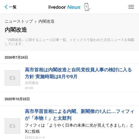
一覧
ニューストップ
>
内閣改造
内閣改造
『内閣改造』に関するニュース記事一覧。トピックスで扱われた注目ニュースを掲載
しています。
2026年7月24日
高市首相は内閣改造と自民党役員人事の検討に入る
方針 実施時期は8月や9月
共同通信
20:26
2025年10月22日
高市早苗首相による内閣、新閣僚の1人に…フィフィ
が「本物！」と太鼓判
フィフィは「ようやく日本の未来に光が見えてきました」と
Xに投稿
日刊スポーツ