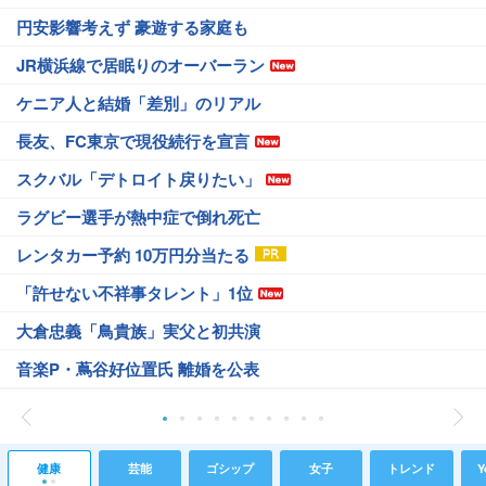
円安影響考えず 豪遊する家庭も
JR横浜線で居眠りのオーバーラン
ケニア人と結婚「差別」のリアル
長友、FC東京で現役続行を宣言
スクバル「デトロイト戻りたい」
ラグビー選手が熱中症で倒れ死亡
レンタカー予約 10万円分当たる
「許せない不祥事タレント」1位
大倉忠義「鳥貴族」実父と初共演
音楽P・蔦谷好位置氏 離婚を公表
健康
芸能
ゴシップ
女子
トレンド
Y