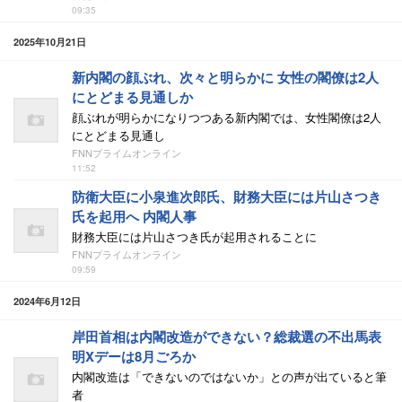
09:35
2025年10月21日
新内閣の顔ぶれ、次々と明らかに 女性の閣僚は2人
にとどまる見通しか
顔ぶれが明らかになりつつある新内閣では、女性閣僚は2人
にとどまる見通し
FNNプライムオンライン
11:52
防衛大臣に小泉進次郎氏、財務大臣には片山さつき
氏を起用へ 内閣人事
財務大臣には片山さつき氏が起用されることに
FNNプライムオンライン
09:59
2024年6月12日
岸田首相は内閣改造ができない？総裁選の不出馬表
明Xデーは8月ごろか
内閣改造は「できないのではないか」との声が出ていると筆
者