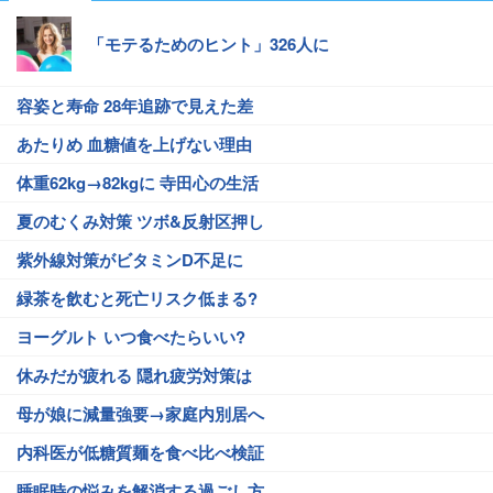
「モテるためのヒント」326人に
容姿と寿命 28年追跡で見えた差
あたりめ 血糖値を上げない理由
体重62kg→82kgに 寺田心の生活
夏のむくみ対策 ツボ&反射区押し
紫外線対策がビタミンD不足に
緑茶を飲むと死亡リスク低まる?
ヨーグルト いつ食べたらいい?
休みだが疲れる 隠れ疲労対策は
母が娘に減量強要→家庭内別居へ
内科医が低糖質麺を食べ比べ検証
睡眠時の悩みを解消する過ごし方