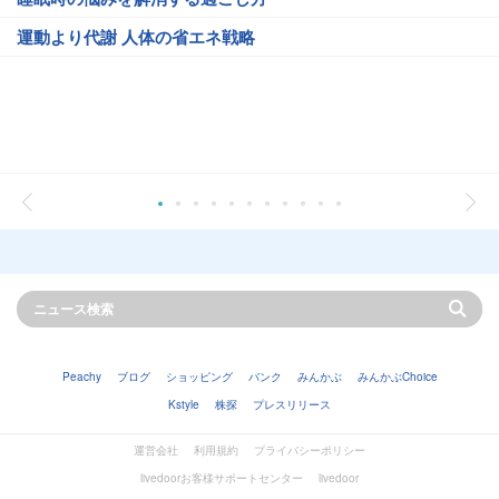
運動より代謝 人体の省エネ戦略
Peachy
ブログ
ショッピング
バンク
みんかぶ
みんかぶChoice
Kstyle
株探
プレスリリース
運営会社
利用規約
プライバシーポリシー
livedoorお客様サポートセンター
livedoor