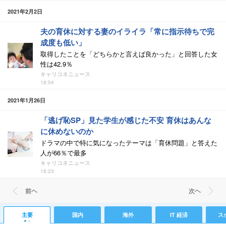
2021年2月2日
夫の育休に対する妻のイライラ「常に指示待ちで完
成度も低い」
取得したことを「どちらかと言えば良かった」と回答した女
性は42.9％
キャリコネニュース
18:54
2021年1月26日
「逃げ恥SP」見た学生が感じた不安 育休はあんな
に休めないのか
ドラマの中で特に気になったテーマは「育休問題」と答えた
人が66％で最多
キャリコネニュース
16:23
前ヘ
次ヘ
主要
国内
海外
IT 経済
ス