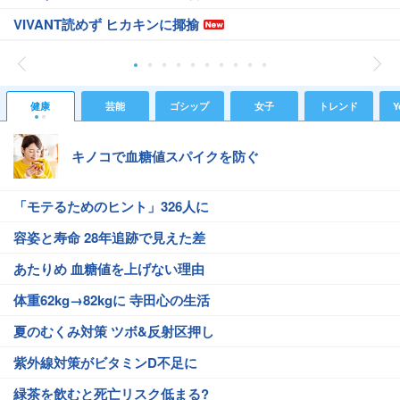
VIVANT読めず ヒカキンに揶揄
健康
芸能
ゴシップ
女子
トレンド
Y
キノコで血糖値スパイクを防ぐ
「モテるためのヒント」326人に
容姿と寿命 28年追跡で見えた差
あたりめ 血糖値を上げない理由
体重62kg→82kgに 寺田心の生活
夏のむくみ対策 ツボ&反射区押し
紫外線対策がビタミンD不足に
緑茶を飲むと死亡リスク低まる?