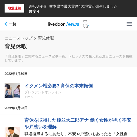
8時03分頃
熊本県で最大震度4の地震が発生しました
地震速報
震度 4
一覧
ニューストップ
>
育児休暇
育児休暇
『育児休暇』に関するニュース記事一覧。トピックスで扱われた注目ニュースを掲載
しています。
2022年1月30日
イクメン増必要? 育休の本末転倒
プレジデントオンライン
11:15
2022年1月23日
育休を取得した榎並大二郎アナ 働く女性が抱く不安
や戸惑いを理解
職場復帰するにあたり、不安や戸惑いもあったと「女性自