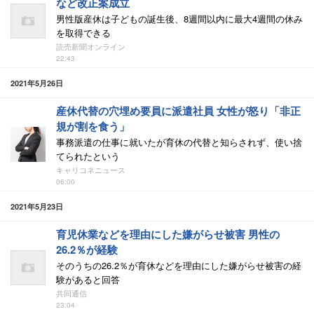
など改正案成立
男性版産休は子どもの誕生後、8週間以内に最大4週間の休み
を取得できる
読売新聞オンライン
22:43
2021年5月26日
産休代替の穴埋め要員に派遣社員 女性が怒り「非正
規が割を食う」
事務派遣の仕事に就いたが育休の代替と知らされず、使い捨
てられたという
キャリコネニュース
06:00
2021年5月23日
育児休業などを理由にした嫌がらせ被害 男性の
26.2％が経験
そのうちの26.2％が育休などを理由にした嫌がらせ被害の経
験があると回答
共同通信
23:04