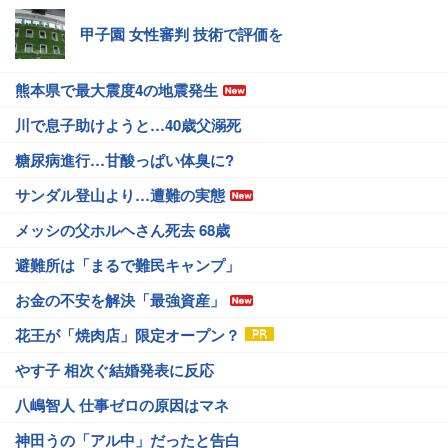
甲子園 女性審判 技術で評価を
熊本県で最大震度4の地震発生
川で息子助けようと…40歳父溺死
糖尿病進行…甘酸っぱい体臭に?
サンダル登山より…遭難の実態
メッシの父ホルヘさん死去 68歳
避難所は「まるで難民キャンプ」
お金の不安を解決「最強資産」
花王が「焼肉店」限定オープン？
やす子 相次ぐ結婚発表に反応
八嶋智人 仕事ゼロの原因はマネ
神田うの「アル中」だったと告白