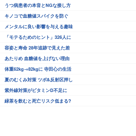
うつ病患者の本音とNGな接し方
キノコで血糖値スパイクを防ぐ
メンタルに良い影響を与える趣味
「モテるためのヒント」326人に
容姿と寿命 28年追跡で見えた差
あたりめ 血糖値を上げない理由
体重62kg→82kgに 寺田心の生活
夏のむくみ対策 ツボ&反射区押し
紫外線対策がビタミンD不足に
緑茶を飲むと死亡リスク低まる?