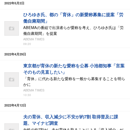
2022年5月2日
ひろゆき氏、都の「育休」の新愛称募集に提案「労
働自粛期間」
ABEMAの番組で出演者らが愛称を考え、ひろゆき氏は「労
働自粛期間」を提案
ABEMA TIMES
09:20
2022年4月29日
東京都が育休の新たな愛称を公募 小池都知事「言葉
そのもの見直したい」
「育休」に代わる新たな愛称を一般から募集することを明ら
かに
ABEMA TIMES
10:30
2022年4月12日
夫の育休、収入減少に不安が約7割 取得普及に課
題、マイナビ調査
女性の約7割が、夫が育休を取ることによる「収入減少」が