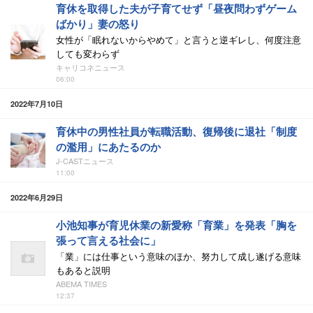
育休を取得した夫が子育てせず「昼夜問わずゲーム
ばかり」妻の怒り
女性が「眠れないからやめて」と言うと逆ギレし、何度注意
しても変わらず
キャリコネニュース
06:00
2022年7月10日
育休中の男性社員が転職活動、復帰後に退社「制度
の濫用」にあたるのか
J-CASTニュース
11:00
2022年6月29日
小池知事が育児休業の新愛称「育業」を発表「胸を
張って言える社会に」
「業」には仕事という意味のほか、努力して成し遂げる意味
もあると説明
ABEMA TIMES
12:37