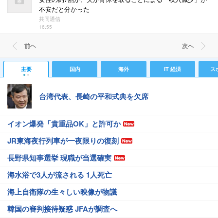
不安だと分かった
共同通信
16:55
前ヘ
次ヘ
主要
国内
海外
IT 経済
ス
台湾代表、長崎の平和式典を欠席
イオン爆発「貴重品OK」と許可か
JR東海夜行列車が一夜限りの復刻
長野県知事選挙 現職が当選確実
海水浴で3人が流される 1人死亡
海上自衛隊の生々しい映像が物議
韓国の審判接待疑惑 JFAが調査へ