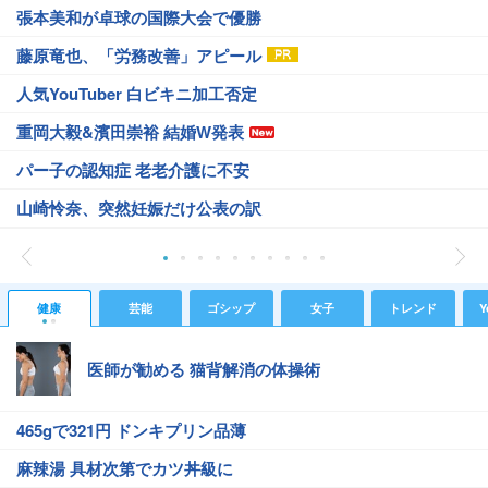
張本美和が卓球の国際大会で優勝
藤原竜也、「労務改善」アピール
人気YouTuber 白ビキニ加工否定
重岡大毅&濱田崇裕 結婚W発表
パー子の認知症 老老介護に不安
山崎怜奈、突然妊娠だけ公表の訳
健康
芸能
ゴシップ
女子
トレンド
Y
医師が勧める 猫背解消の体操術
465gで321円 ドンキプリン品薄
麻辣湯 具材次第でカツ丼級に