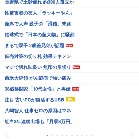
長野県で土砂崩れ 約390人孤立か
性被害者の友人「ラッキーやん」
座席で大声 親子の「滑稽」末路
始球式で「日本の超大物」に騒然
まるで双子 2歳差兄弟が話題
転売対策の切り札 効果テキメン
マジで切れ味良い 無印の爪切り
前米大統領 がん闘病で強い痛み
38歳格闘家「10代女性」と再婚
注目 古いPCが復活するUSB
八嶋智人 仕事ゼロの原因はマネ
紅白3年連続出場も「月収8万円」