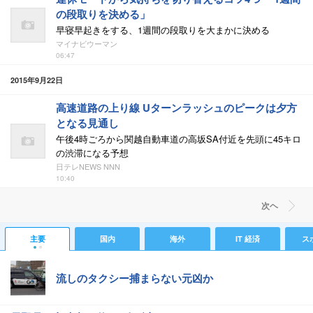
の段取りを決める」
早寝早起きをする、1週間の段取りを大まかに決める
マイナビウーマン
06:47
2015年9月22日
高速道路の上り線 Uターンラッシュのピークは夕方
となる見通し
午後4時ごろから関越自動車道の高坂SA付近を先頭に45キロ
の渋滞になる予想
日テレNEWS NNN
10:40
次ヘ
主要
国内
海外
IT 経済
ス
流しのタクシー捕まらない元凶か