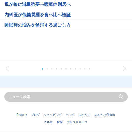
母が娘に減量強要→家庭内別居へ
内科医が低糖質麺を食べ比べ検証
睡眠時の悩みを解消する過ごし方
Peachy
ブログ
ショッピング
バンク
みんかぶ
みんかぶChoice
Kstyle
株探
プレスリリース