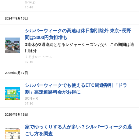
tenki.jp
15:48
2024年9月13日
シルバーウィークの高速は休日割引除外 東京ｰ長野
間は3000円負担増も
3連休が2週連続となるレジャーシーズンだが、この期間は適
用除外
くるまのニュース
07:40
2022年9月17日
シルバーウィークでも使えるETC周遊割引「ドラ
割」高速道路料金がお得に
BCN＋R
07:30
2020年9月18日
家でゆっくりする人が多い？シルバーウィークの過
ごし方を調査