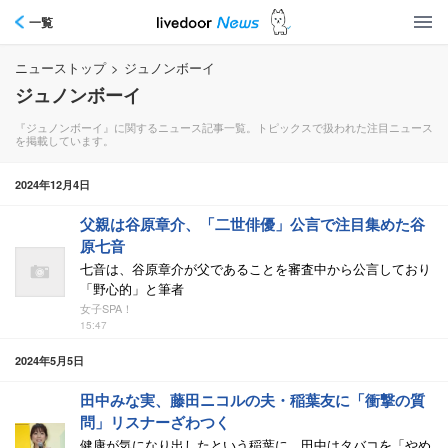
一覧
ニューストップ
>
ジュノンボーイ
ジュノンボーイ
『ジュノンボーイ』に関するニュース記事一覧。トピックスで扱われた注目ニュース
を掲載しています。
2024年12月4日
父親は谷原章介、「二世俳優」公言で注目集めた谷
原七音
七音は、谷原章介が父であることを審査中から公言しており
「野心的」と筆者
女子SPA！
15:47
2024年5月5日
田中みな実、藤田ニコルの夫・稲葉友に「衝撃の質
問」リスナーざわつく
健康が気になり出したという稲葉に、田中はタバコを「やめ