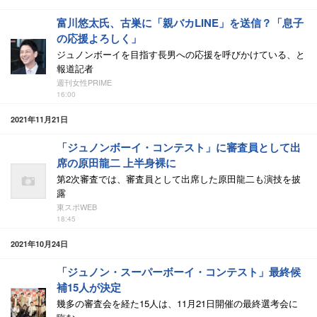
富川悠太氏、古巣に「親バカLINE」を送信？「息子
の応援よろしく」
ジュノンボーイを目指す長男への応援を呼びかけている、と
報道記者
週刊女性PRIME
16:00
2021年11月21日
「ジュノンボーイ・コンテスト」に審査員として出
席の原田龍二 上半身裸に
第2次審査では、審査員として出席した原田龍二も演技を披
露
東スポWEB
18:45
2021年10月24日
「ジュノン・スーパーボーイ・コンテスト」最終候
補15人が決定
幾多の審査会を経た15人は、11月21日開催の最終選考会に