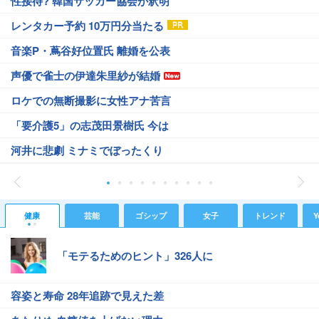
性接待? 韓国サッカー協会が釈明
レンタカー予約 10万円分当たる
音楽P・蔦谷好位置氏 離婚を公表
声優で雀士の伊達朱里紗が結婚
ロケでの無断撮影に女性アナ苦言
「要介護5」の志茂田景樹氏 今は
河井に悲劇 ミナミでぼったくり
健康
芸能
ゴシップ
女子
トレンド
Y
「モテるためのヒント」326人に
容姿と寿命 28年追跡で見えた差