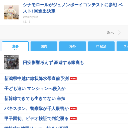
シナモロールがジュノンボーイコンテストに参戦 ベ
スト100進出決定
Walkerplus
12:16
次ヘ
主要
国内
海外
IT 経済
ス
円安影響考えず 豪遊する家庭も
新潟県中越に線状降水帯直前予測
子ども追い マンションへ侵入か
新幹線できても生きてない 辛辣
パキスタン、警察隊が千人殺害か
甲子園初、ビデオ検証で判定覆る