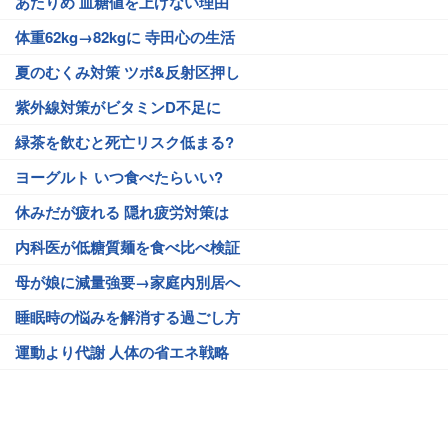
あたりめ 血糖値を上げない理由
体重62kg→82kgに 寺田心の生活
夏のむくみ対策 ツボ&反射区押し
紫外線対策がビタミンD不足に
緑茶を飲むと死亡リスク低まる?
ヨーグルト いつ食べたらいい?
休みだが疲れる 隠れ疲労対策は
内科医が低糖質麺を食べ比べ検証
母が娘に減量強要→家庭内別居へ
睡眠時の悩みを解消する過ごし方
運動より代謝 人体の省エネ戦略