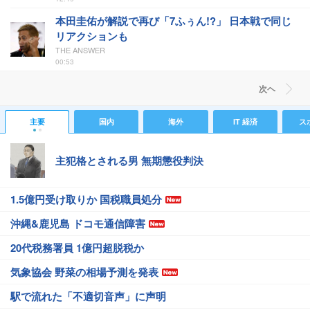
本田圭佑が解説で再び「7ふぅん!?」 日本戦で同じ
リアクションも
THE ANSWER
00:53
次ヘ
主要
国内
海外
IT 経済
ス
主犯格とされる男 無期懲役判決
1.5億円受け取りか 国税職員処分
沖縄&鹿児島 ドコモ通信障害
20代税務署員 1億円超脱税か
気象協会 野菜の相場予測を発表
駅で流れた「不適切音声」に声明