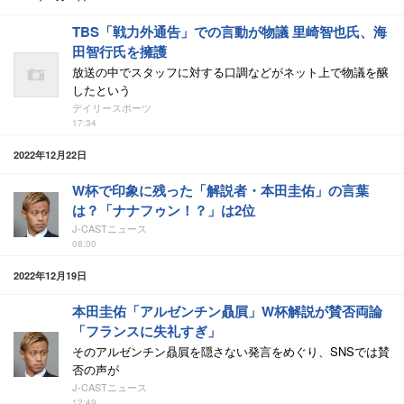
TBS「戦力外通告」での言動が物議 里崎智也氏、海
田智行氏を擁護
放送の中でスタッフに対する口調などがネット上で物議を醸
したという
デイリースポーツ
17:34
2022年12月22日
W杯で印象に残った「解説者・本田圭佑」の言葉
は？「ナナフゥン！？」は2位
J-CASTニュース
08:00
2022年12月19日
本田圭佑「アルゼンチン贔屓」W杯解説が賛否両論
「フランスに失礼すぎ」
そのアルゼンチン贔屓を隠さない発言をめぐり、SNSでは賛
否の声が
J-CASTニュース
12:49