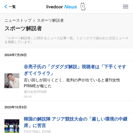
一覧
ニューストップ
>
スポーツ解説者
スポーツ解説者
『スポーツ解説者』に関するニュース記事一覧。トピックスで扱われた注目ニュース
を掲載しています。
2024年7月29日
谷亮子氏の「グダグダ解説」視聴者は「下手くそす
ぎてイライラ」
言い回しが回りくどく、批判の声が出ていると週刊女性
PRIMEが報じた
週刊女性PRIME
08:45
2023年10月5日
韓国の解説陣 アジア競技大会の「厳しい環境の中継
席」に苦言
FOOTBALL ZONE