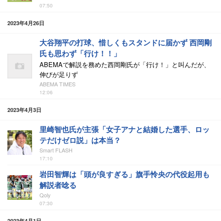
07:50
2023年4月26日
大谷翔平の打球、惜しくもスタンドに届かず 西岡剛
氏も思わず「行け！！」
ABEMAで解説を務めた西岡剛氏が「行け！」と叫んだが、
伸びが足りず
ABEMA TIMES
12:06
2023年4月3日
里崎智也氏が主張「女子アナと結婚した選手、ロッ
テだけゼロ説」は本当？
Smart FLASH
17:10
岩田智輝は「頭が良すぎる」旗手怜央の代役起用も
解説者唸る
Qoly
07:30
2023年4月1日