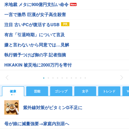
米地裁 メタに900億円支払い命令
一言で激昂 巨漢が女子高生殺害
注目 古いPCが復活するUSB
有吉「引退時期」について言及
嫌と言わないから同意では…見解
執行猶予つけば御の字 記者指摘
HIKAKIN 被災地に2000万円を寄付
健康
芸能
ゴシップ
女子
トレンド
Y
紫外線対策がビタミンD不足に
母が娘に減量強要→家庭内別居へ