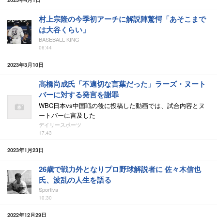
村上宗隆の今季初アーチに解説陣驚愕「あそこまで
は大谷くらい」
BASEBALL KING
06:44
2023年3月10日
高橋尚成氏「不適切な言葉だった」ラーズ・ヌート
バーに対する発言を謝罪
WBC日本vs中国戦の後に投稿した動画では、試合内容とヌ
ートバーに言及した
デイリースポーツ
17:43
2023年1月23日
26歳で戦力外となりプロ野球解説者に 佐々木信也
氏、波乱の人生を語る
Sportiva
10:30
2022年12月29日