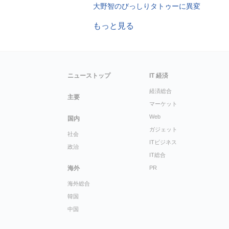
大野智のびっしりタトゥーに異変
もっと見る
ニューストップ
IT 経済
経済総合
主要
マーケット
Web
国内
ガジェット
社会
ITビジネス
政治
IT総合
海外
PR
海外総合
韓国
中国