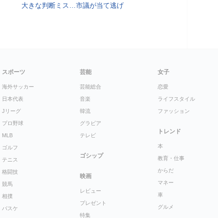
大きな判断ミス…市議が当て逃げ
スポーツ
芸能
女子
海外サッカー
芸能総合
恋愛
日本代表
音楽
ライフスタイル
Jリーグ
韓流
ファッション
プロ野球
グラビア
トレンド
MLB
テレビ
本
ゴルフ
ゴシップ
教育・仕事
テニス
からだ
格闘技
映画
マネー
競馬
レビュー
車
相撲
プレゼント
グルメ
バスケ
特集