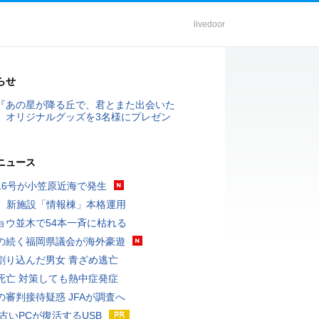
livedoor
らせ
『あの星が降る丘で、君とまた出会いた
』オリジナルグッズを3名様にプレゼン
ニュース
16号が小笠原近海で発生
K、新施設「情報棟」本格運用
ョウ並木で54本一斉に枯れる
の続く福岡県議会が海外豪遊
割り込んだ男女 青ざめ逃亡
死亡 対策しても熱中症発症
の審判接待疑惑 JFAが調査へ
 古いPCが復活するUSB