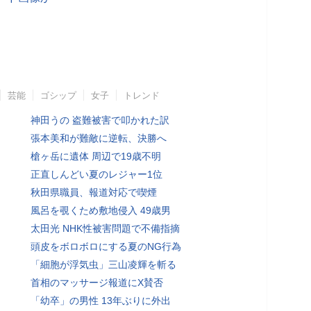
芸能
ゴシップ
女子
トレンド
神田うの 盗難被害で叩かれた訳
張本美和が難敵に逆転、決勝へ
槍ヶ岳に遺体 周辺で19歳不明
正直しんどい夏のレジャー1位
秋田県職員、報道対応で喫煙
風呂を覗くため敷地侵入 49歳男
太田光 NHK性被害問題で不備指摘
頭皮をボロボロにする夏のNG行為
「細胞が浮気虫」三山凌輝を斬る
首相のマッサージ報道にX賛否
「幼卒」の男性 13年ぶりに外出