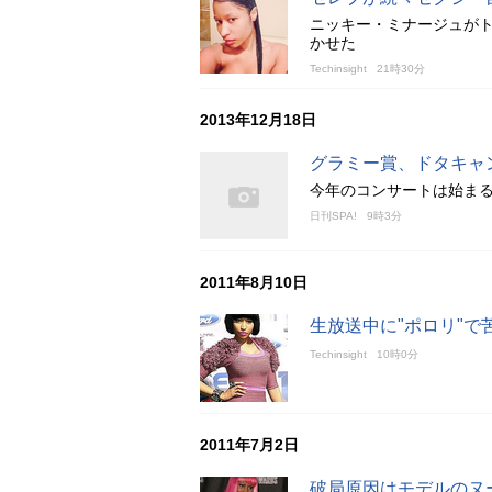
ニッキー・ミナージュが
かせた
Techinsight
21時30分
2013年12月18日
グラミー賞、ドタキャ
今年のコンサートは始ま
日刊SPA!
9時3分
2011年8月10日
生放送中に"ポロリ"で
Techinsight
10時0分
2011年7月2日
破局原因はモデルのヌ