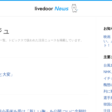
お知
ジュ
映画
一覧。トピックスで扱われた注目ニュースを掲載しています。
い。
ト！
主要
台風
NH
と大変」
イチ
醜態
列に
選手
韓国
注目
縮小手術を受け「新しい胸」を公開 ついに念願叶