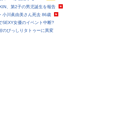
KAKIN、第2子の男児誕生を報告
・小川眞由美さん死去 86歳
でSEXY女優のイベント中断?
智のびっしりタトゥーに異変