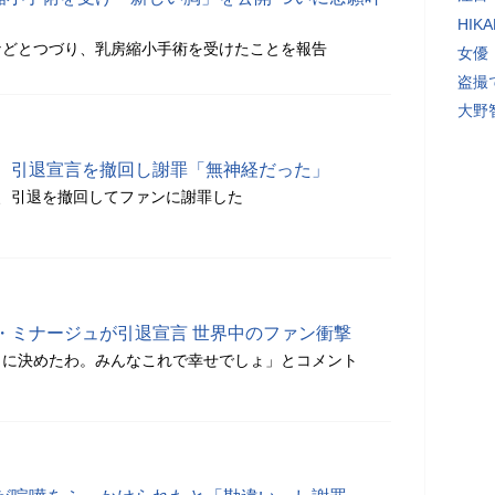
HI
などとつづり、乳房縮小手術を受けたことを報告
女優
盗撮
大野
、引退宣言を撤回し謝罪「無神経だった」
更新し、引退を撤回してファンに謝罪した
・ミナージュが引退宣言 世界中のファン衝撃
とに決めたわ。みんなこれで幸せでしょ」とコメント