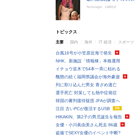
Techinsight
19時0分
トピックス
主要
国内
海外
IT 経済
スポーツ
台風16号が小笠原近海で発生
NHK、新施設「情報棟」本格運用
イチョウ並木で54本一斉に枯れる
醜態の続く福岡県議会が海外豪遊
列に割り込んだ男女 青ざめ逃亡
選手死亡 対策しても熱中症発症
韓国の審判接待疑惑 JFAが調査へ
注目 古いPCが復活するUSB
HIKAKIN、第2子の男児誕生を報告
女優・小川眞由美さん死去 86歳
盗撮でSEXY女優のイベント中断?