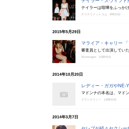
テイラー・スウィフト
テイラーは喧嘩をふっか
ナリナリドットコム
6時33分
2015年5月29日
マライア・キャリー 
審査員として出演してい
Techinsight
11時55分
2014年10月20日
レディー・ガガやNE-
マドンナの本名は、マド
クランクイン！
14時43分
2014年3月7日
セレブが続々セクシー