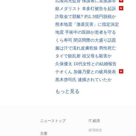
広陵高元監督 保護者に直接謝罪
銀メダリスト 本多灯被告を起訴
詐取金で競艇? 約1.3億円脱税か
熊本地震「激甚災害」に指定決定
地震 手術中の医師が患者を守る
くら寿司 閉店間際の大盛り話題
服は汗で濡れ皮膚乾燥 男性死亡
タイで銃乱射 祖父母も殺害か
久保優太 10代女性との結婚報告
テオくん 加藤乃愛との破局発表
黒木啓司氏 逮捕されていたか
もっと見る
ニューストップ
IT 経済
経済総合
主要