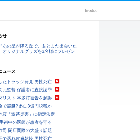
livedoor
らせ
『あの星が降る丘で、君とまた出会いた
』オリジナルグッズを3名様にプレゼン
ニュース
したトラック発見 男性死亡
高元監督 保護者に直接謝罪
ダリスト 本多灯被告を起訴
金で競艇? 約1.3億円脱税か
地震「激甚災害」に指定決定
 手術中の医師が患者を守る
寿司 閉店間際の大盛り話題
汗で濡れ皮膚乾燥 男性死亡