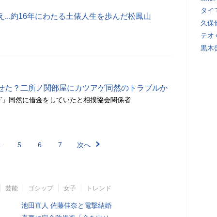
タイ
...約16年にわたる土俵人生を歩んだ松鳳山
久保
テオ
黒木
せた？二所ノ関部屋にカツアゲ同然のトラブルか
ゲ」同然に借金をしていたと相撲協会関係者
4
5
6
7
次へ
芸能
ゴシップ
女子
トレンド
池田直人 佐藤佳奈と電撃結婚