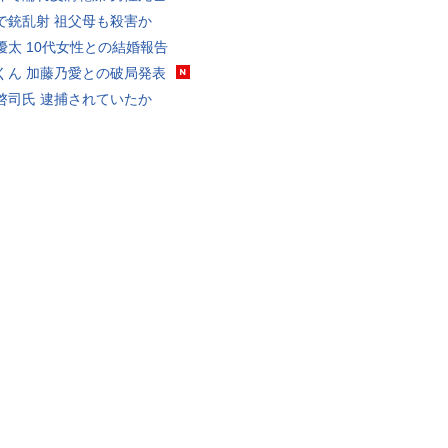
で銃乱射 祖父母も殺害か
優太 10代女性との結婚報告
くん 加藤乃愛との破局発表
啓司氏 逮捕されていたか