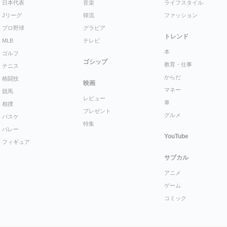
日本代表
音楽
ライフスタイル
Jリーグ
韓流
ファッション
プロ野球
グラビア
トレンド
MLB
テレビ
本
ゴルフ
ゴシップ
教育・仕事
テニス
からだ
格闘技
映画
マネー
競馬
レビュー
車
相撲
プレゼント
グルメ
バスケ
特集
バレー
YouTube
フィギュア
サブカル
アニメ
ゲーム
コミック