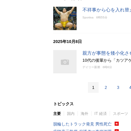
不祥事から心を入れ替え
Sportiva
6時55分
2025年10月8日
親方が事態を矮小化さ
10代の後輩から「カツア
デイリー新潮
6時6分
1
2
3
トピックス
主要
国内
海外
IT 経済
スポーツ
脱輪したトラック発見 男性死亡