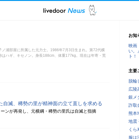
お知
映画
ノ浦部屋に所属した元力士。1986年7月3日生まれ。第72代横
い。
はハギ、キセノン。身長188cm、体重177kg。現在は年寄・荒
ト！
主要
脱輪
広陵
銀メ
た自滅、稀勢の里が精神面の立て直しを求める
詐取
ターンが再発し、元横綱・稀勢の里氏は自滅と指摘
熊本
地震
くら
服は