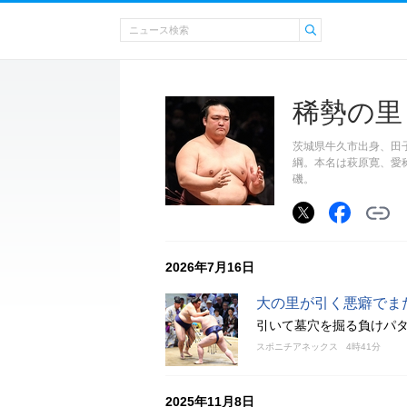
稀勢の里
茨城県牛久市出身、田子
綱。本名は萩原寛、愛称
磯。
2026年7月16日
大の里が引く悪癖でま
引いて墓穴を掘る負けパ
スポニチアネックス
4時41分
2025年11月8日