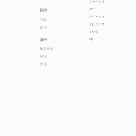
マーケット
Web
国内
ガジェット
社会
ITビジネス
政治
IT総合
海外
PR
海外総合
韓国
中国