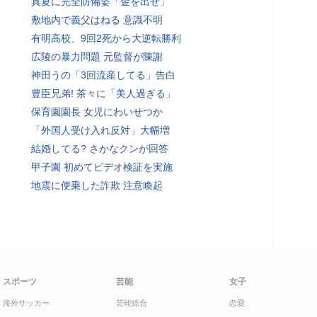
真夏に完全防備姿「金を出せ」
敷地内で義父はねる 意識不明
有明高校、9回2死から大逆転勝利
広陵の暴力問題 元監督が陳謝
神田うの「3回流産してる」告白
豊臣兄弟! 茶々に「美人過ぎる」
保育園園長 女児にわいせつか
「外国人受け入れ反対」大幅増
結婚してる? さかなクンが回答
甲子園 初めてビデオ検証を実施
地震に便乗した詐欺 注意喚起
スポーツ
芸能
女子
海外サッカー
芸能総合
恋愛