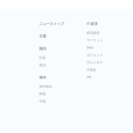
ニューストップ
IT 経済
経済総合
主要
マーケット
Web
国内
ガジェット
社会
ITビジネス
政治
IT総合
海外
PR
海外総合
韓国
中国