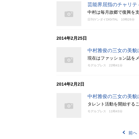
芸能界屈指のチャリテ
中村は毎月故郷で復興を
日刊ゲンダイDIGITAL
10時26分
2014年2月25日
中村雅俊の三女の美貌
現在はファッション誌を
モデルプレス
22時41分
2014年2月2日
中村雅俊の三女の美貌
タレント活動を開始する
モデルプレス
11時43分
前へ