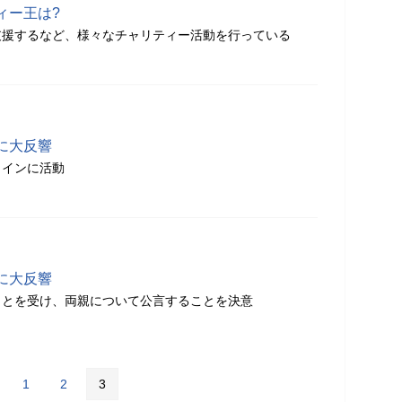
ィー王は?
支援するなど、様々なチャリティー活動を行っている
に大反響
メインに活動
に大反響
ことを受け、両親について公言することを決意
1
2
3