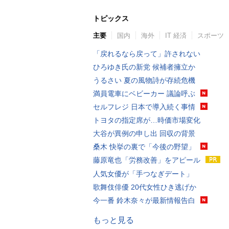
トピックス
主要
国内
海外
IT 経済
スポーツ
「戻れるなら戻って」許されない
ひろゆき氏の新党 候補者擁立か
うるさい 夏の風物詩が存続危機
満員電車にベビーカー 議論呼ぶ
セルフレジ 日本で導入続く事情
トヨタの指定席が…時価市場変化
大谷が異例の申し出 回収の背景
桑木 快挙の裏で「今後の野望」
藤原竜也「労務改善」をアピール
人気女優が「手つなぎデート」
歌舞伎俳優 20代女性ひき逃げか
今一番 鈴木奈々が最新情報告白
もっと見る