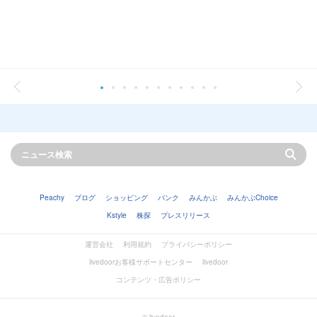
Peachy
ブログ
ショッピング
バンク
みんかぶ
みんかぶChoice
Kstyle
株探
プレスリリース
運営会社
利用規約
プライバシーポリシー
livedoorお客様サポートセンター
livedoor
コンテンツ・広告ポリシー