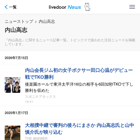
一覧
ニューストップ
>
内山高志
内山高志
『内山高志』に関するニュース記事一覧。トピックスで扱われた注目ニュースを掲載
しています。
2026年7月15日
内山会長ジム初の女子ボクサー田口心温がデビュー
戦でTKO勝利
後楽園ホールで東洋太平洋16位の相手を6回32秒TKOで下し
勝利を収めた
スポニチアネックス
19:41
2025年1月17日
大相撲中継で審判の後ろにまさか 内山高志氏と山中
慎介氏が映り込む
THE ANSWER