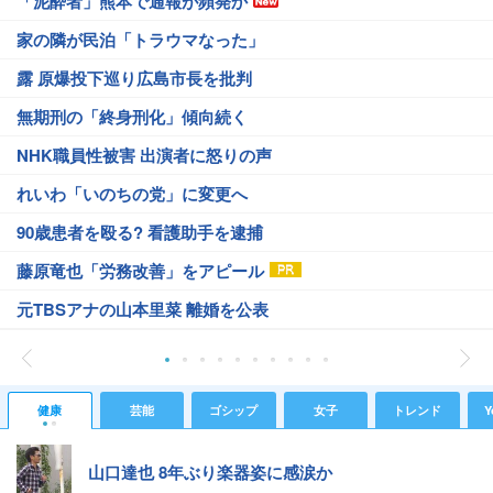
「泥酔者」熊本で通報が頻発か
家の隣が民泊「トラウマなった」
露 原爆投下巡り広島市長を批判
無期刑の「終身刑化」傾向続く
NHK職員性被害 出演者に怒りの声
れいわ「いのちの党」に変更へ
90歳患者を殴る? 看護助手を逮捕
藤原竜也「労務改善」をアピール
元TBSアナの山本里菜 離婚を公表
健康
芸能
ゴシップ
女子
トレンド
Y
山口達也 8年ぶり楽器姿に感涙か