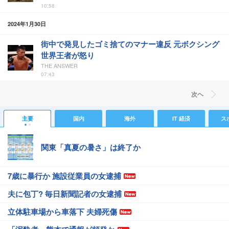
10:58
2024年1月30日
街中で発見したゴミ捨てのマナー違反 元ボクシング
世界王者が怒り
THE ANSWER
07:43
次ヘ
主要
国内
海外
IT 経済
ス
関東「真夏の暑さ」は終了か
7歳に暴行か 施設従業員の女逮捕
夫に包丁? 毎日新聞記者の女逮捕
立体駐車場から車落下 夫婦死傷