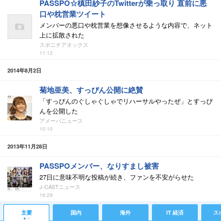
PASSPO☆槙田紗子のTwitterが乗っ取り 直前に悪
口や枕営業ツイート
メンバーの悪口や枕営業を想像させるような内容で、ネット
上に拡散された
スポニチアネックス
11:12
2014年8月2日
菊地亜美、すっぴん公開に絶賛
「すっぴんのぐしゃぐしゃでリハーサルやったぜ」とすっぴ
んを公開した
アメーバニュース
10:10
2013年11月28日
PASSPOメンバー、なりすまし被害
27日に意味不明な投稿が続き、ファンを不安がらせた
J-CASTニュース
16:29
主要
国内
海外
IT 経済
ス