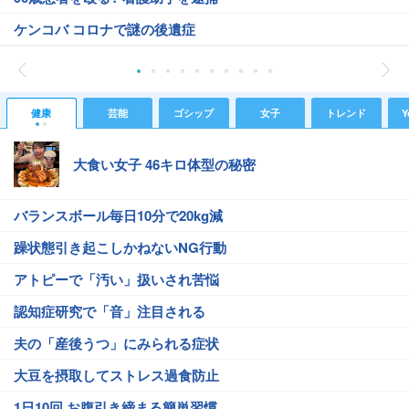
ケンコバ コロナで謎の後遺症
健康
芸能
ゴシップ
女子
トレンド
Y
大食い女子 46キロ体型の秘密
バランスボール毎日10分で20kg減
躁状態引き起こしかねないNG行動
アトピーで「汚い」扱いされ苦悩
認知症研究で「音」注目される
夫の「産後うつ」にみられる症状
大豆を摂取してストレス過食防止
1日10回 お腹引き締まる簡単習慣