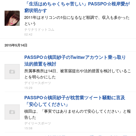
「生活はめちゃくちゃ苦しい」PASSPO☆根岸愛が
窮状明かす
2011年はオリコンの1位になるなど順調で、収入も多かった
という
ナリナリドットコム
02:42
2015年5月14日
PASSPO☆槙田紗子のTwitterアカウント乗っ取り
法的措置を検討
所属事務所は14日、被害届提出や法的措置を検討しているこ
とを明らかにした
デイリースポーツ
15:29
PASSPO☆槙田紗子が枕営業ツイート騒動に言及
「安心してください」
槙田は、「事実ではありませんので安心してください」と報
告した
デイリースポーツ
15:08