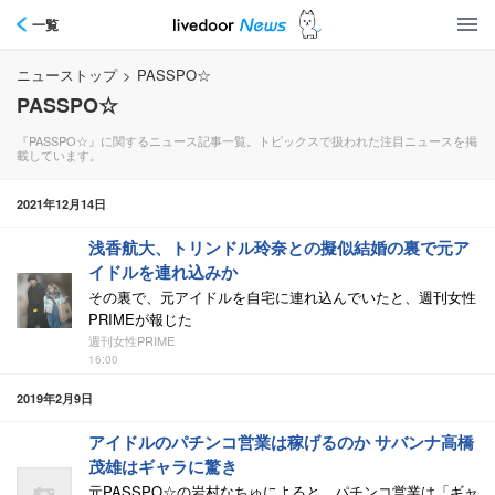
一覧
ニューストップ
>
PASSPO☆
PASSPO☆
『PASSPO☆』に関するニュース記事一覧。トピックスで扱われた注目ニュースを掲
載しています。
2021年12月14日
浅香航大、トリンドル玲奈との擬似結婚の裏で元ア
イドルを連れ込みか
その裏で、元アイドルを自宅に連れ込んでいたと、週刊女性
PRIMEが報じた
週刊女性PRIME
16:00
2019年2月9日
アイドルのパチンコ営業は稼げるのか サバンナ高橋
茂雄はギャラに驚き
元PASSPO☆の岩村なちゅによると、パチンコ営業は「ギャ