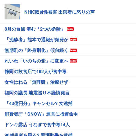
NHK職員性被害 出演者に怒りの声
8月の台風 潜む「2つの危険」
「泥酔者」熊本で通報が頻発か
無期刑の「終身刑化」傾向続く
れいわ「いのちの党」に変更へ
静岡の飲食店で192人が食中毒
女性はねる「無呼吸」治療せず
福岡の議長 地震巡り不謹慎発言
「43億円分」キャンセル? 女逮捕
消費者庁「SNOW」運営に措置命令
ドンキ露店 うなぎで食中毒14人
90歳患者を殴る? 看護助手を逮捕