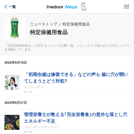
一覧
ニューストップ
>
特定保健用食品
特定保健用食品
『特定保健用食品』に関するニュース記事一覧。トピックスで扱われた注目ニュース
を掲載しています。
2025年9月18日
「初期虫歯は修復できる」などの声も 歯に穴が開い
てしまうとどう対処?
オトナンサー
07:10
2024年8月31日
管理栄養士が教える｢完全栄養食｣の意外な落とし穴
エネルギー不足
プレジデントオンライン
09:15