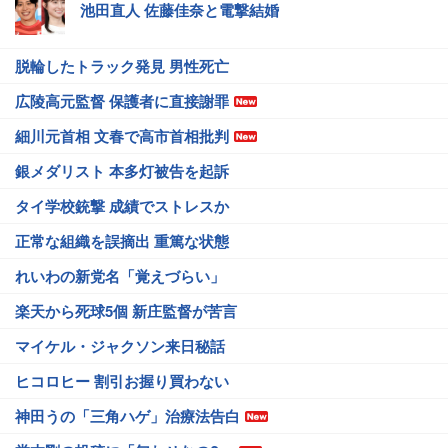
池田直人 佐藤佳奈と電撃結婚
脱輪したトラック発見 男性死亡
広陵高元監督 保護者に直接謝罪
細川元首相 文春で高市首相批判
銀メダリスト 本多灯被告を起訴
タイ学校銃撃 成績でストレスか
正常な組織を誤摘出 重篤な状態
れいわの新党名「覚えづらい」
楽天から死球5個 新庄監督が苦言
マイケル・ジャクソン来日秘話
ヒコロヒー 割引お握り買わない
神田うの「三角ハゲ」治療法告白