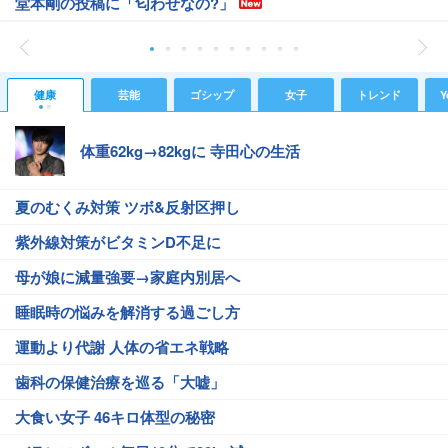
堂本剛の投稿に「匂わせなの?」
健康
芸能
ゴシップ
女子
トレンド
Y
体重62kg→82kgに 寺田心の生活
夏のむくみ対策 ツボ&反射区押し
紫外線対策がビタミンD不足に
母が娘に減量強要→家庭内別居へ
睡眠時の悩みを解消する過ごし方
運動より代謝 人体の省エネ戦略
歯科の保健治療を巡る「大嘘」
大食い女子 46キロ体型の秘密