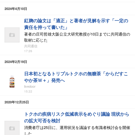
2024年4月10日
紅麹の論文は「適正」と著者が見解を示す「一定の
責任を持って書いた」
著者の庄司哲雄大阪公立大研究教授が10日までに共同通信の
取材に応じた
共同通信
17:26
2024年2月19日
日本初となるトリプルトクホの無糖茶「からだすこ
やか茶Ｗ＋」発売へ
livedoor
15:22
2020年12月25日
トクホの疾病リスク低減表示をめぐり議論 現状から
の拡大可否を検討
消費者庁は25日に、運用状況を議論する有識者検討会を開催
した