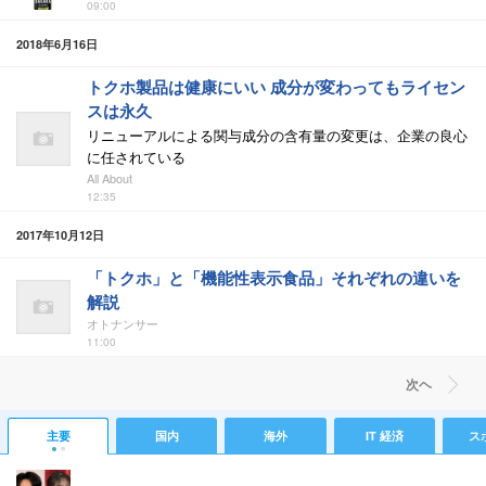
09:00
2018年6月16日
トクホ製品は健康にいい 成分が変わってもライセン
スは永久
リニューアルによる関与成分の含有量の変更は、企業の良心
に任されている
All About
12:35
2017年10月12日
「トクホ」と「機能性表示食品」それぞれの違いを
解説
オトナンサー
11:00
次ヘ
主要
国内
海外
IT 経済
ス