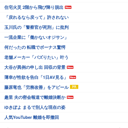
住宅火災 2階から飛び降り脱出
「戻れるなら戻って」許されない
玉川氏の「警察官が死刑」に批判
一流企業に「働かないオジサン」
何だったの 転職でボーナス驚愕
老舗メーカー「バズりたい」叶う
大谷が異例の申し出 回収の背景
薄幸が性欲を告白「1日AV見る」
藤原竜也「労務改善」をアピール
趣里 夫の密会報道で離婚決断か
ゆきぽよ まるで別人な現在の姿
人気YouTuber 離婚を即撤回