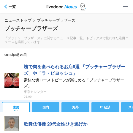
一覧
ニューストップ
>
ブッチャーブラザーズ
ブッチャーブラザーズ
『ブッチャーブラザーズ』に関するニュース記事一覧。トピックスで扱われた注目ニ
ュースを掲載しています。
2015年8月23日
塊で肉を食べられるお店6選 「ブッチャーブラザー
ズ」や「ラ・ピヨッシュ」
豪快な塊ローストビーフが楽しめる「ブッチャーブラザー
ズ」
東京カレンダー
05:00
主要
国内
海外
IT 経済
ス
歌舞伎俳優 20代女性ひき逃げか