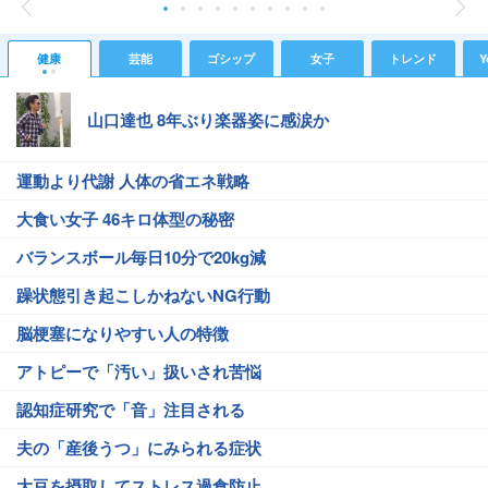
健康
芸能
ゴシップ
女子
トレンド
Y
山口達也 8年ぶり楽器姿に感涙か
運動より代謝 人体の省エネ戦略
大食い女子 46キロ体型の秘密
バランスボール毎日10分で20kg減
躁状態引き起こしかねないNG行動
脳梗塞になりやすい人の特徴
アトピーで「汚い」扱いされ苦悩
認知症研究で「音」注目される
夫の「産後うつ」にみられる症状
大豆を摂取してストレス過食防止