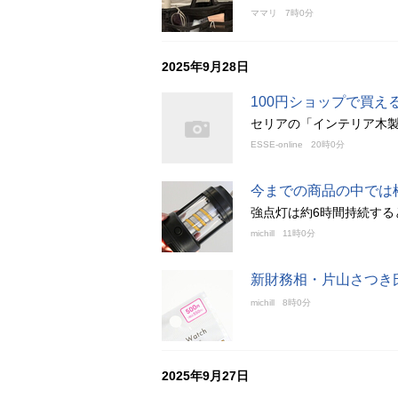
ママリ
7時0分
2025年9月28日
100円ショップで買え
セリアの「インテリア木製
ESSE-online
20時0分
今までの商品の中では
強点灯は約6時間持続する
michill
11時0分
新財務相・片山さつき
michill
8時0分
2025年9月27日