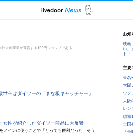
お知
映画
会社大創産業が運営する100円ショップである。
い。
ト！
主要
東名
大阪
ウソ
. 救世主はダイソーの「まな板キャッチャー」
大阪
レン
総額
た女性が紹介したダイソー商品に大反響
全国
グをメインに使うことで「とっても便利だった」そう
「金