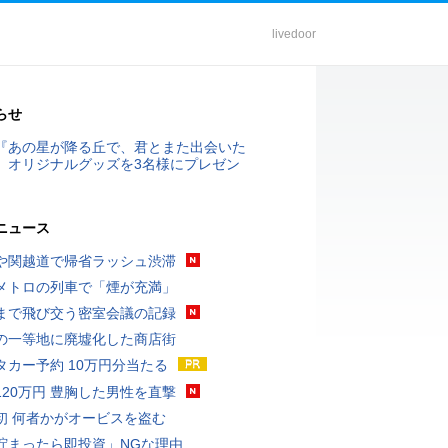
livedoor
らせ
『あの星が降る丘で、君とまた出会いた
』オリジナルグッズを3名様にプレゼン
ニュース
や関越道で帰省ラッシュ渋滞
メトロの列車で「煙が充満」
まで飛び交う密室会議の記録
の一等地に廃墟化した商店街
タカー予約 10万円分当たる
120万円 豊胸した男性を直撃
初 何者かがオービスを盗む
貯まったら即投資」NGな理由