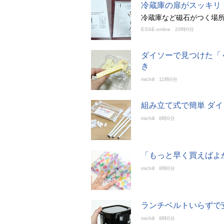
冷蔵庫の扉がスッキリ
冷蔵庫など磁石がつく場
ESSE-online
20時0分
ダイソーで見つけた「
き
michill
11時0分
組み立て式で簡単 ダ
michill
8時0分
「もっと早く買えばよ
michill
8時0分
ランチベルトいらずで
michill
8時0分