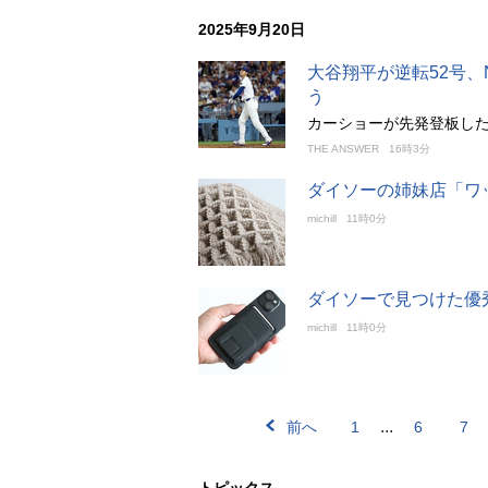
2025年9月20日
大谷翔平が逆転52号
う
カーショーが先発登板し
THE ANSWER
16時3分
ダイソーの姉妹店「ワ
michill
11時0分
ダイソーで見つけた優秀
michill
11時0分
...
前へ
1
6
7