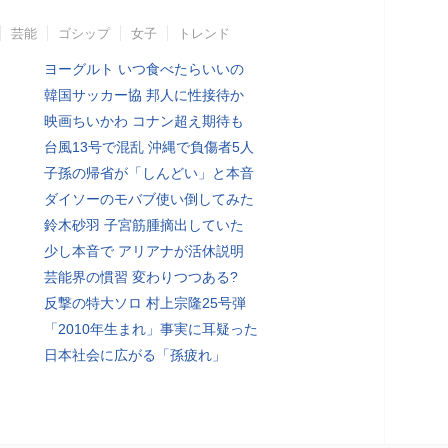
芸能
ゴシップ
女子
トレンド
ヨーグルト いつ食べたらいいの
韓国サッカー協 邦人に性接待か
映画ちいかわ コナン超え期待も
台風13号で混乱 沖縄で負傷者5人
子孫の帰省が「しんどい」と本音
ダイソーのモバブ使い倒してみた
鈴木砂羽 子宮筋腫摘出していた
少し本音で アリアナが活休説明
芸能界の慣習 変わりつつある?
反撃の特大ソロ 村上宗隆25号弾
「2010年生まれ」事実に耳疑った
日本社会に広がる「孫疲れ」