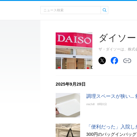
ダイソー
ザ・ダイソーは、株式
2025年9月29日
調理スペースが狭い..
michill
8時0分
「便利だった」入院し
300円のバッグインバッ