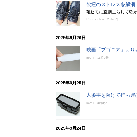
靴紐のストレスを解消
靴ヒモに直接垂らして乾
ESSE-online
20時0分
2025年9月26日
映画「ブゴニア」より
michill
11時0分
2025年9月25日
大惨事を防げて持ち運び
michill
8時0分
2025年9月24日