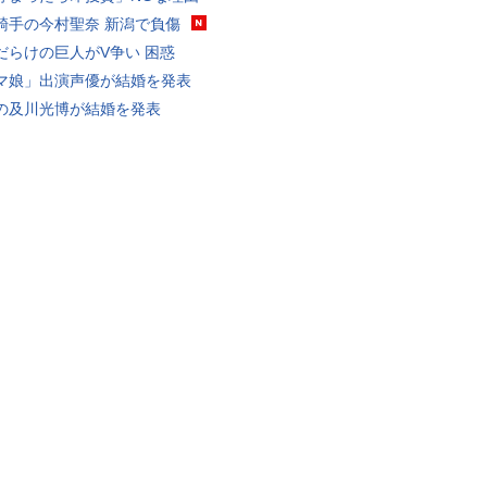
騎手の今村聖奈 新潟で負傷
だらけの巨人がV争い 困惑
マ娘」出演声優が結婚を発表
の及川光博が結婚を発表