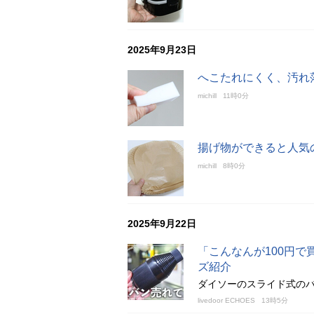
2025年9月23日
へこたれにくく、汚れ
michill
11時0分
揚げ物ができると人気
michill
8時0分
2025年9月22日
「こんなんが100円
ズ紹介
ダイソーのスライド式の
livedoor ECHOES
13時5分