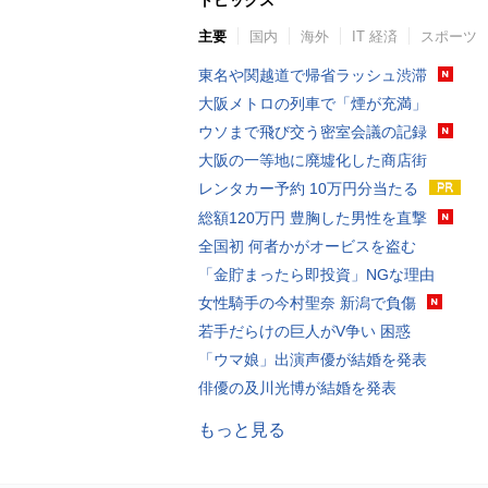
トピックス
主要
国内
海外
IT 経済
スポーツ
東名や関越道で帰省ラッシュ渋滞
大阪メトロの列車で「煙が充満」
ウソまで飛び交う密室会議の記録
大阪の一等地に廃墟化した商店街
レンタカー予約 10万円分当たる
総額120万円 豊胸した男性を直撃
全国初 何者かがオービスを盗む
「金貯まったら即投資」NGな理由
女性騎手の今村聖奈 新潟で負傷
若手だらけの巨人がV争い 困惑
「ウマ娘」出演声優が結婚を発表
俳優の及川光博が結婚を発表
もっと見る