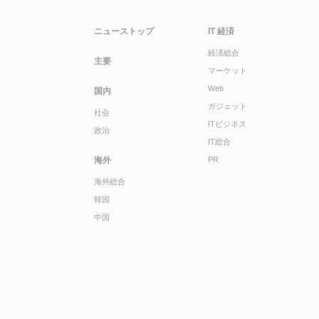
ニューストップ
IT 経済
経済総合
主要
マーケット
Web
国内
ガジェット
社会
ITビジネス
政治
IT総合
海外
PR
海外総合
韓国
中国