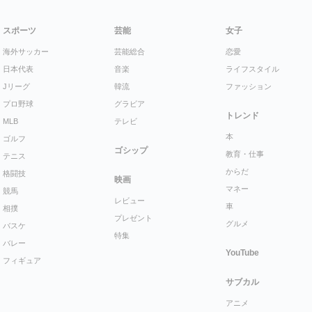
スポーツ
芸能
女子
海外サッカー
芸能総合
恋愛
日本代表
音楽
ライフスタイル
Jリーグ
韓流
ファッション
プロ野球
グラビア
トレンド
MLB
テレビ
本
ゴルフ
ゴシップ
教育・仕事
テニス
からだ
格闘技
映画
マネー
競馬
レビュー
車
相撲
プレゼント
グルメ
バスケ
特集
バレー
YouTube
フィギュア
サブカル
アニメ