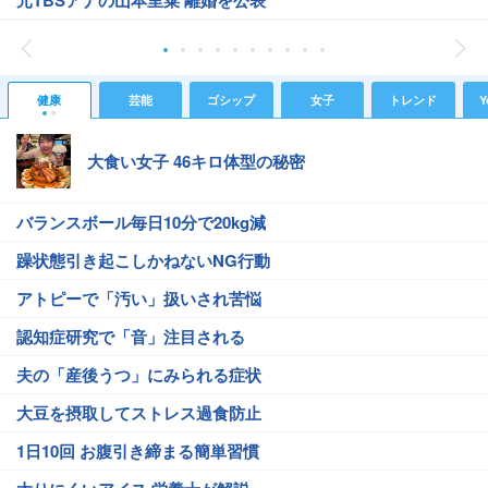
元TBSアナの山本里菜 離婚を公表
健康
芸能
ゴシップ
女子
トレンド
Y
大食い女子 46キロ体型の秘密
バランスボール毎日10分で20kg減
躁状態引き起こしかねないNG行動
アトピーで「汚い」扱いされ苦悩
認知症研究で「音」注目される
夫の「産後うつ」にみられる症状
大豆を摂取してストレス過食防止
1日10回 お腹引き締まる簡単習慣