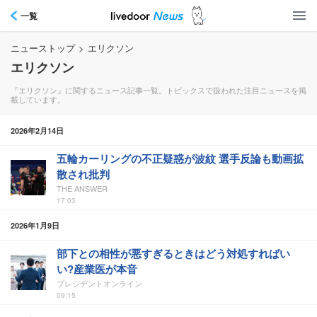
一覧
ニューストップ
>
エリクソン
エリクソン
『エリクソン』に関するニュース記事一覧。トピックスで扱われた注目ニュースを掲
載しています。
2026年2月14日
五輪カーリングの不正疑惑が波紋 選手反論も動画拡
散され批判
THE ANSWER
17:03
2026年1月9日
部下との相性が悪すぎるときはどう対処すればい
い?産業医が本音
プレジデントオンライン
09:15