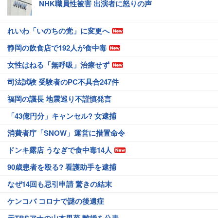
NHK職員性被害 出演者に怒りの声
れいわ「いのちの党」に変更へ
静岡の飲食店で192人が食中毒
女性はねる「無呼吸」治療せず
司法試験 受験者のPC不具合247件
福岡の議長 地震巡り不謹慎発言
「43億円分」キャンセル? 女逮捕
消費者庁「SNOW」運営に措置命令
ドンキ露店 うなぎで食中毒14人
90歳患者を殴る? 看護助手を逮捕
なぜ14回も忌引申請 驚きの結末
ケンコバ コロナで謎の後遺症