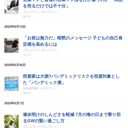
を売るだけでは不十分」
プレジデントオンライン
08:15
2025年9月12日
「お前は無力だ」暗黙のメッセージ 子どもの自己肯
定感を高めるには
プレジデントオンライン
16:15
2025年6月30日
投資家は大損?パンデミックリスクを投資対象とし
た「パンデミック債」
GIGAZINE（ギガジン）
08:00
2025年5月1日
連休明けのしんどさを軽減 7月の海の日まで乗り切
るGWの賢い過ごし方
プレジデントオンライン