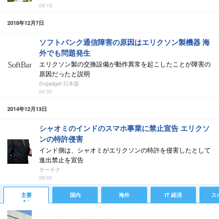
09:15
2018年12月7日
ソフトバンク通信障害の原因はエリクソン製機器 海
外でも問題発生
エリクソン製の交換設備が動作異常を起こしたことが障害の
原因だったと説明
Engadget 日本版
04:50
2014年12月13日
シャオミのインドのスマホ事業に禁止宣告 エリクソ
ンの特許侵害
インド側は、シャオミがエリクソンの特許を侵害したとして
進出禁止を宣告
サーチナ
06:02
主要
国内
海外
IT 経済
ス