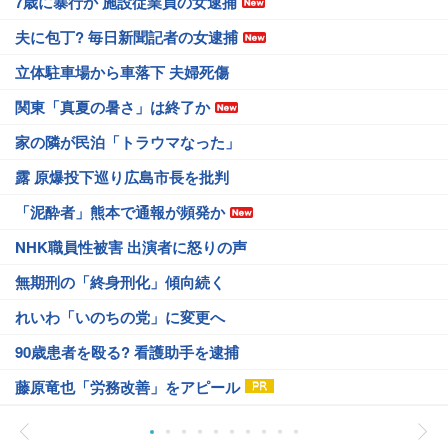
7歳に暴行か 施設従業員の女逮捕
夫に包丁? 毎日新聞記者の女逮捕
立体駐車場から車落下 夫婦死傷
関東「真夏の暑さ」は終了か
家の隣が民泊「トラウマなった」
露 原爆投下巡り広島市長を批判
「泥酔者」熊本で通報が頻発か
NHK職員性被害 出演者に怒りの声
無期刑の「終身刑化」傾向続く
れいわ「いのちの党」に変更へ
90歳患者を殴る? 看護助手を逮捕
藤原竜也「労務改善」をアピール