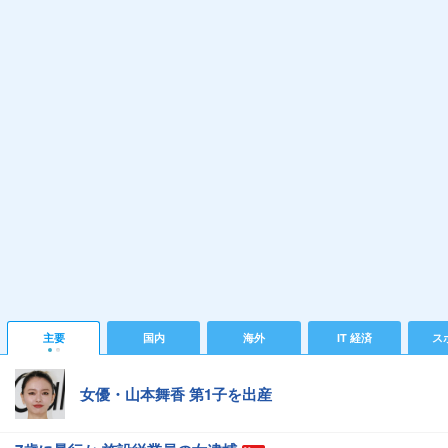
主要
国内
海外
IT 経済
ス
女優・山本舞香 第1子を出産