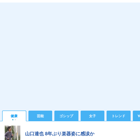
健康
芸能
ゴシップ
女子
トレンド
Y
山口達也 8年ぶり楽器姿に感涙か