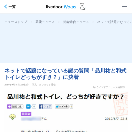
一覧
>
>
>
ネットで話題になって
ニューストップ
芸能ニュース
芸能総合ニュース
ネットで話題になっている謎の質問「品川祐と和式
トイレどっちがすき？」に決着
2014年9月16日 22時0分
写真：ガジェット通信
by ライブドアニュース編集部