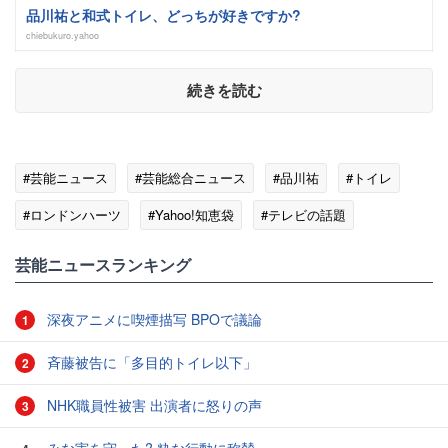
品川祐と和式トイレ、どっちが好きですか?
chiebukuro.yahoo
続きを読む
#芸能ニュース
#芸能総合ニュース
#品川祐
#トイレ
#ロンドンハーツ
#Yahoo!知恵袋
#テレビの話題
芸能ニュースランキング
深夜アニメに喫煙描写 BPOで議論
1
斉藤被告に「多目的トイレ以下」
2
NHK職員性被害 出演者に怒りの声
3
みな実を守った? 粋な行動に称賛