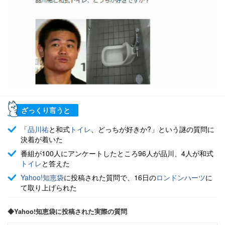
ざっくり言うと
「
品川祐
と和式
トイレ
、どっちが好きか?」という謎の質問に
決着が着いた
番組が100人にアンケートしたところ96人が品川、4人が和式
トイレ
と答えた
Yahoo!知恵袋
に投稿された質問で、16日の
ロンドンハーツ
に
て取り上げられた
◆Yahoo!知恵袋に投稿された実際の質問