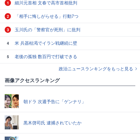
細川元首相 文春で高市首相批判
1
「相手に悔しがらせる」行動7つ
2
玉川氏の「警察官が死刑」に批判
3
米 兵器枯渇でイラン戦継続に壁
4
老後の孤独 数百円で打破できる
5
政治ニュースランキングをもっと見る
画像アクセスランキング
朝ドラ 次週予告に「ゲンナリ」
黒木啓司氏 逮捕されていたか