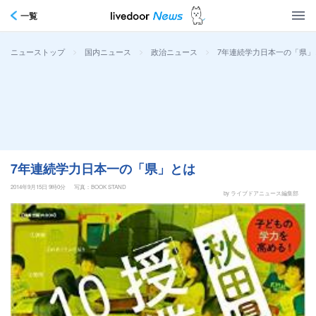
一覧
>
>
>
7年連続学力日本一の「県」
ニューストップ
国内ニュース
政治ニュース
7年連続学力日本一の「県」とは
2014年9月15日 9時0分
写真：BOOK STAND
by ライブドアニュース編集部