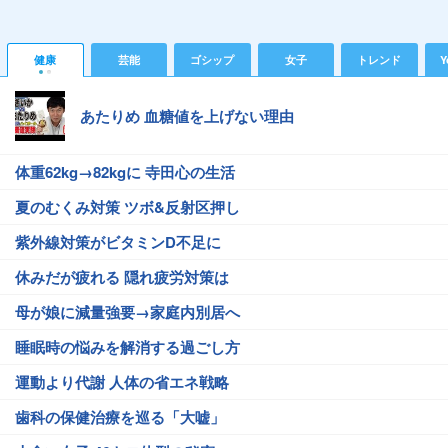
健康
芸能
ゴシップ
女子
トレンド
Y
あたりめ 血糖値を上げない理由
体重62kg→82kgに 寺田心の生活
夏のむくみ対策 ツボ&反射区押し
紫外線対策がビタミンD不足に
休みだが疲れる 隠れ疲労対策は
母が娘に減量強要→家庭内別居へ
睡眠時の悩みを解消する過ごし方
運動より代謝 人体の省エネ戦略
歯科の保健治療を巡る「大嘘」