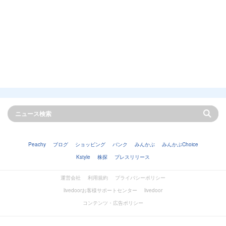
Peachy
ブログ
ショッピング
バンク
みんかぶ
みんかぶChoice
Kstyle
株探
プレスリリース
運営会社
利用規約
プライバシーポリシー
livedoorお客様サポートセンター
livedoor
コンテンツ・広告ポリシー