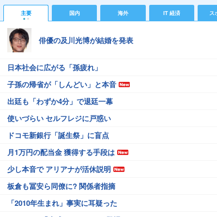
主要
国内
海外
IT 経済
ス
俳優の及川光博が結婚を発表
日本社会に広がる「孫疲れ」
子孫の帰省が「しんどい」と本音
出廷も「わずか4分」で退廷一幕
使いづらい セルフレジに戸惑い
ドコモ新銀行「誕生祭」に盲点
月1万円の配当金 獲得する手段は
少し本音で アリアナが活休説明
板倉も冨安ら同僚に? 関係者指摘
「2010年生まれ」事実に耳疑った