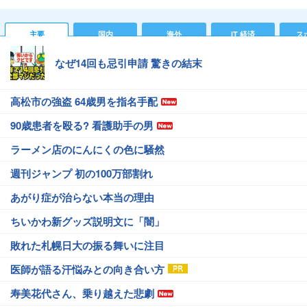
主要
国内
海外
IT 経済
ス
なぜ14回も忌引申請 驚きの結末
高松市の強盗 64歳男を指名手配
90歳患者を殴る? 看護助手の男
ラーメン店のにんにくの色に騒然
週刊ジャンプ 初の100万部割れ
あがり症が治らない本当の理由
ちいかわ新グッズ説明文に「闇」
敗れた札幌日大の振る舞いに注目
医師が語る汗悩みとの向き合い方
寿美花代さん、乗り越えた悲劇