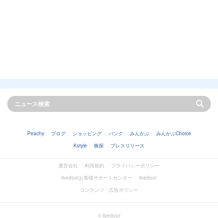
Peachy
ブログ
ショッピング
バンク
みんかぶ
みんかぶChoice
Kstyle
株探
プレスリリース
運営会社
利用規約
プライバシーポリシー
livedoorお客様サポートセンター
livedoor
コンテンツ・広告ポリシー
© livedoor