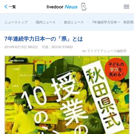
一覧
>
>
>
7年連続学力日本一 秋田
ニューストップ
国内ニュース
政治ニュース
7年連続学力日本一の「県」とは
2014年9月15日 9時0分
写真：BOOK STAND
by ライブドアニュース編集部