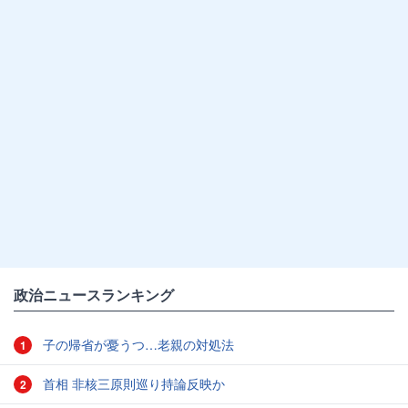
政治ニュースランキング
子の帰省が憂うつ…老親の対処法
1
首相 非核三原則巡り持論反映か
2