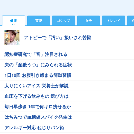
健康
芸能
ゴシップ
女子
トレンド
Y
アトピーで「汚い」扱いされ苦悩
認知症研究で「音」注目される
夫の「産後うつ」にみられる症状
1日10回 お腹引き締まる簡単習慣
太りにくいアイス 栄養士が解説
血圧を下げる飲みもの 選び方は
毎日早歩き 1年で何キロ痩せるか
はちみつで血糖値スパイク発生は
アレルギー対応 ねじりパン術