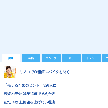
健康
芸能
ゴシップ
女子
トレンド
Y
キノコで血糖値スパイクを防ぐ
「モテるためのヒント」326人に
容姿と寿命 28年追跡で見えた差
あたりめ 血糖値を上げない理由