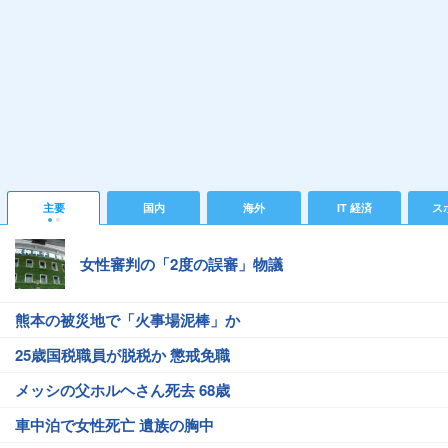
主要
国内
海外
IT 経済
ス
女性審判の「2度の誤審」物議
熊本の被災地で「火事場泥棒」か
25歳国税職員が脱税か 懲戒免職
メッシの父ホルヘさん死去 68歳
車中泊で女性死亡 遺族の胸中