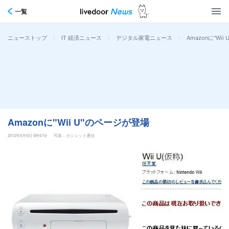
一覧
>
>
>
Amazonに"Wi
ニューストップ
IT 経済ニュース
デジタル家電ニュース
Amazonに"Wii U"のページが登場
2012年6月6日 6時47分
写真：ガジェット通信