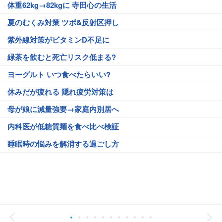
体重62kg→82kgに 寺田心の生活
夏のむくみ対策 ツボ&反射区押し
紫外線対策がビタミンD不足に
緑茶を飲むと死亡リスク低まる?
ヨーグルト いつ食べたらいい?
休みだが疲れる 隠れ疲労対策は
母が娘に減量強要→家庭内別居へ
内科医が低糖質麺を食べ比べ検証
睡眠時の悩みを解消する過ごし方