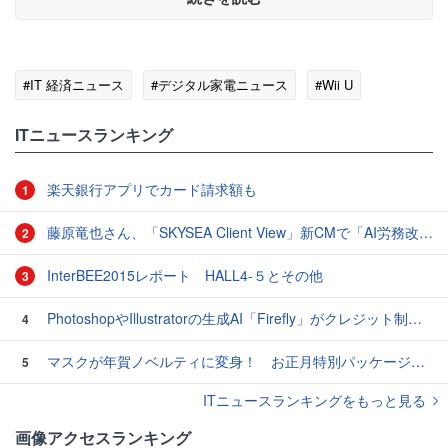
#IT 経済ニュース
#デジタル家電ニュース
#Wii U
ITニュースランキング
楽天銀行アプリでカード請求額も
1
藤原竜也さん、「SKYSEA Client View」新CMで「AI労務改善」をアピール 働き方をAIが分析したら「すぐに休んで」と言われる？
2
InterBEE2015レポート HALL4-５とその他
3
PhotoshopやIllustratorの生成AI「Firefly」がクレジット制を導入し有料プランでも画像生成枚数が制限されるように
4
マスクが年賀ノベルティに変身！ お正月特別パッケージの注文受付開始
5
ITニュースランキングをもっと見る
画像アクセスランキング