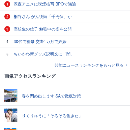
深夜アニメに喫煙描写 BPOで議論
1
桐谷さん がん後悔「千円位」か
2
高校生の信子 勉強中の姿を公開
3
30代で祖母 交際1カ月で妊娠
4
ちいかわ新グッズ説明文に「闇」
5
芸能ニュースランキングをもっと見る
画像アクセスランキング
客を閉め出します SAで徹底対策
りくりゅうに「そろそろ飽きた」