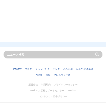
Peachy
ブログ
ショッピング
バンク
みんかぶ
みんかぶChoice
Kstyle
株探
プレスリリース
運営会社
利用規約
プライバシーポリシー
livedoorお客様サポートセンター
livedoor
コンテンツ・広告ポリシー