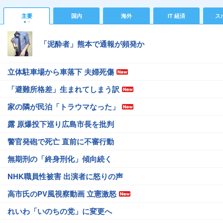
主要
国内
海外
IT 経済
ス
「泥酔者」熊本で通報が頻発か
立体駐車場から車落下 夫婦死傷
「避難所格差」生まれてしまう訳
家の隣が民泊「トラウマなった」
露 原爆投下巡り広島市長を批判
警官発砲で死亡 直前に不審行動
無期刑の「終身刑化」傾向続く
NHK職員性被害 出演者に怒りの声
高市氏のPV風視察動画 立憲激怒
れいわ「いのちの党」に変更へ