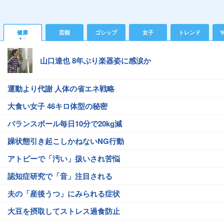
健康
芸能
ゴシップ
女子
トレンド
Y
山口達也 8年ぶり楽器姿に感涙か
運動より代謝 人体の省エネ戦略
大食い女子 46キロ体型の秘密
バランスボール毎日10分で20kg減
躁状態引き起こしかねないNG行動
アトピーで「汚い」扱いされ苦悩
認知症研究で「音」注目される
夫の「産後うつ」にみられる症状
大豆を摂取してストレス過食防止