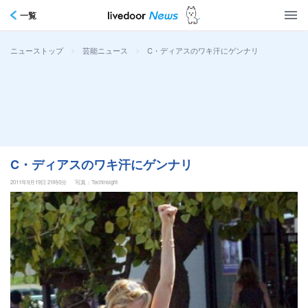
一覧
>
>
C・ディアスのワキ汗にゲンナリ
ニューストップ
芸能ニュース
C・ディアスのワキ汗にゲンナリ
2011年9月19日 21時0分
写真：Techinsight