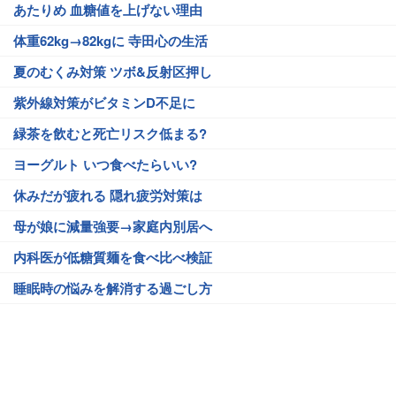
あたりめ 血糖値を上げない理由
体重62kg→82kgに 寺田心の生活
夏のむくみ対策 ツボ&反射区押し
紫外線対策がビタミンD不足に
緑茶を飲むと死亡リスク低まる?
ヨーグルト いつ食べたらいい?
休みだが疲れる 隠れ疲労対策は
母が娘に減量強要→家庭内別居へ
内科医が低糖質麺を食べ比べ検証
睡眠時の悩みを解消する過ごし方