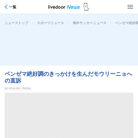
一覧
>
>
>
ベンゼマ絶好
ニューストップ
スポーツニュース
海外サッカーニュース
ベンゼマ絶好調のきっかけを生んだモウリーニョへ
の直訴
2011年3月24日 17時25分