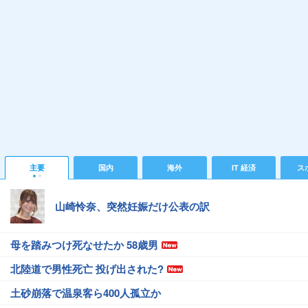
主要
国内
海外
IT 経済
ス
山崎怜奈、突然妊娠だけ公表の訳
母を踏みつけ死なせたか 58歳男
北陸道で男性死亡 投げ出された?
土砂崩落で温泉客ら400人孤立か