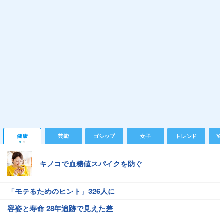
健康
芸能
ゴシップ
女子
トレンド
Y
キノコで血糖値スパイクを防ぐ
「モテるためのヒント」326人に
容姿と寿命 28年追跡で見えた差