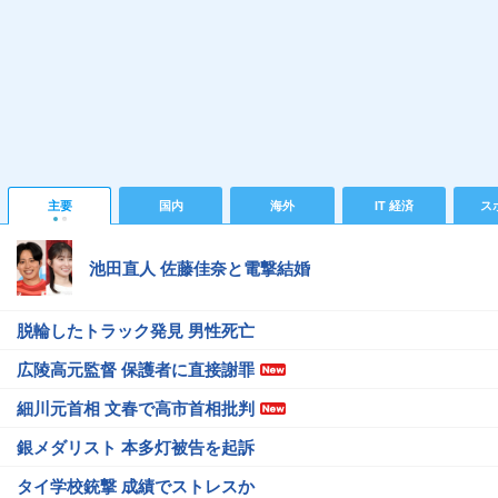
主要
国内
海外
IT 経済
ス
池田直人 佐藤佳奈と電撃結婚
脱輪したトラック発見 男性死亡
広陵高元監督 保護者に直接謝罪
細川元首相 文春で高市首相批判
銀メダリスト 本多灯被告を起訴
タイ学校銃撃 成績でストレスか