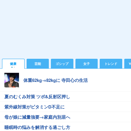
健康
芸能
ゴシップ
女子
トレンド
Y
体重62kg→82kgに 寺田心の生活
夏のむくみ対策 ツボ&反射区押し
紫外線対策がビタミンD不足に
母が娘に減量強要→家庭内別居へ
睡眠時の悩みを解消する過ごし方