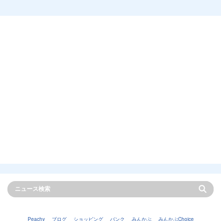
Peachy
ブログ
ショッピング
バンク
みんかぶ
みんかぶChoice