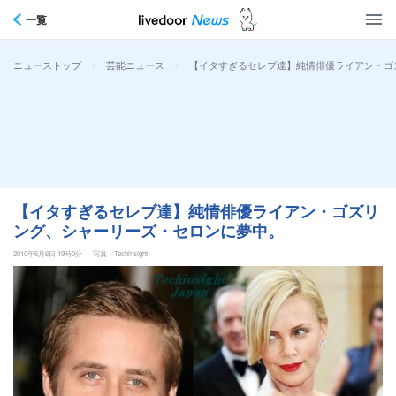
一覧
>
>
【イタすぎるセレブ達】純情俳優ライアン・ゴ
ニューストップ
芸能ニュース
【イタすぎるセレブ達】純情俳優ライアン・ゴズリ
ング、シャーリーズ・セロンに夢中。
2010年6月6日 19時0分
写真：Techinsight