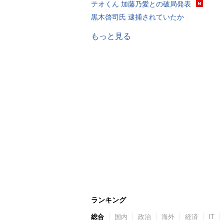
テオくん 加藤乃愛との破局発表
黒木啓司氏 逮捕されていたか
もっと見る
ランキング
総合
国内
政治
海外
経済
IT