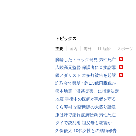
トピックス
主要
国内
海外
IT 経済
スポーツ
脱輪したトラック発見 男性死亡
広陵高元監督 保護者に直接謝罪
銀メダリスト 本多灯被告を起訴
詐取金で競艇? 約1.3億円脱税か
熊本地震「激甚災害」に指定決定
地震 手術中の医師が患者を守る
くら寿司 閉店間際の大盛り話題
服は汗で濡れ皮膚乾燥 男性死亡
タイで銃乱射 祖父母も殺害か
久保優太 10代女性との結婚報告