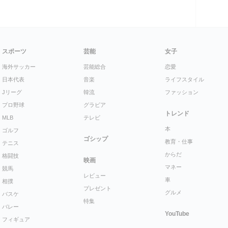
スポーツ
芸能
女子
海外サッカー
芸能総合
恋愛
日本代表
音楽
ライフスタイル
Jリーグ
韓流
ファッション
プロ野球
グラビア
トレンド
MLB
テレビ
本
ゴルフ
ゴシップ
教育・仕事
テニス
からだ
格闘技
映画
マネー
競馬
レビュー
車
相撲
プレゼント
グルメ
バスケ
特集
バレー
YouTube
フィギュア