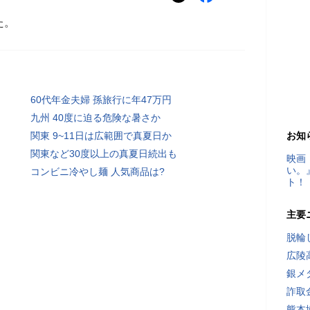
た。
60代年金夫婦 孫旅行に年47万円
九州 40度に迫る危険な暑さか
関東 9~11日は広範囲で真夏日か
お知
関東など30度以上の真夏日続出も
映画
い。
コンビニ冷やし麺 人気商品は?
ト！
主要
脱輪
広陵
銀メ
詐取
熊本