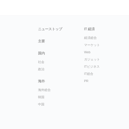
ニューストップ
IT 経済
経済総合
主要
マーケット
Web
国内
ガジェット
社会
ITビジネス
政治
IT総合
海外
PR
海外総合
韓国
中国