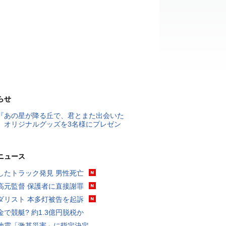
らせ
『あの星が降る丘で、君とまた出会いた
』オリジナルグッズを3名様にプレゼン
ニュース
したトラック発見 男性死亡
高元監督 保護者に直接謝罪
ダリスト 本多灯被告を起訴
金で競艇? 約1.3億円脱税か
地震「激甚災害」に指定決定