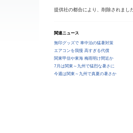
提供社の都合により、削除されまし
関連ニュース
無印グッズで 車中泊の猛暑対策
エアコンを我慢 高すぎる代償
関東甲信や東海 梅雨明け間近か
7月は関東～九州で猛烈な暑さに
今週は関東～九州で真夏の暑さか