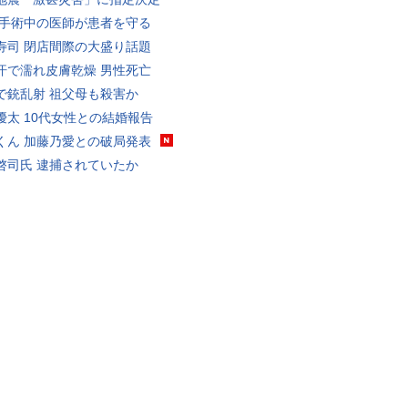
 手術中の医師が患者を守る
寿司 閉店間際の大盛り話題
汗で濡れ皮膚乾燥 男性死亡
で銃乱射 祖父母も殺害か
優太 10代女性との結婚報告
くん 加藤乃愛との破局発表
啓司氏 逮捕されていたか