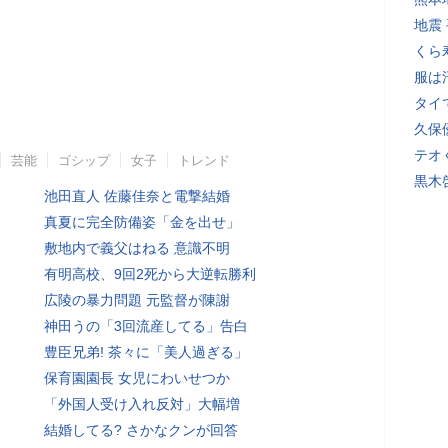
地震
くら
服は
タイ
久保
テオ
芸能
ゴシップ
女子
トレンド
黒木
池田直人 佐藤佳奈と電撃結婚
真夏に完全防備姿「金を出せ」
敷地内で義父はねる 意識不明
有明高校、9回2死から大逆転勝利
広陵の暴力問題 元監督が陳謝
神田うの「3回流産してる」告白
豊臣兄弟! 茶々に「美人過ぎる」
保育園園長 女児にわいせつか
「外国人受け入れ反対」大幅増
結婚してる? さかなクンが回答