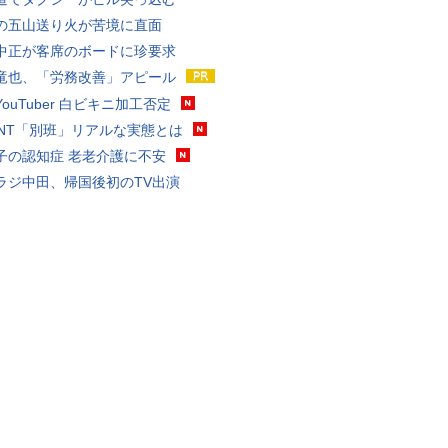
の五山送り火が苦境に直面
中正が客席のボードに珍要求
竜也、「労務改善」アピール
ouTuber 白ビキニ加工否定
VANT「別班」リアルな実態とは
子の認知症 老老介護に不安
ラジ中田、帰国後初のTV出演