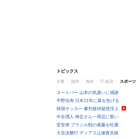
トピックス
主要
国内
海外
IT 経済
スポーツ
ヌートバー 山本の気遣いに感謝
平野佳寿 日米21年に幕を告げる
韓国サッカー 審判接待疑惑浮上
中谷潤人 神足さん一周忌に誓い
堂安律 ブラジル戦の葛藤を吐露
大谷決勝打 ディアスは連夜失敗