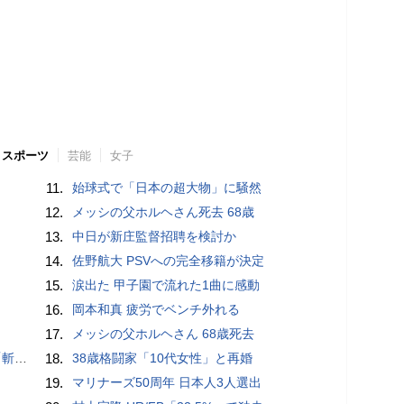
スポーツ
芸能
女子
11.
始球式で「日本の超大物」に騒然
12.
メッシの父ホルヘさん死去 68歳
13.
中日が新庄監督招聘を検討か
14.
佐野航大 PSVへの完全移籍が決定
15.
涙出た 甲子園で流れた1曲に感動
16.
岡本和真 疲労でベンチ外れる
17.
メッシの父ホルヘさん 68歳死去
いるよう」
18.
38歳格闘家「10代女性」と再婚
19.
マリナーズ50周年 日本人3人選出