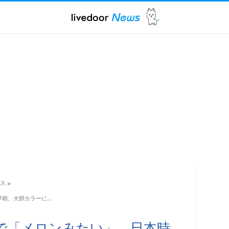
ス
>
早朝、大胆カラーに…
で「メロンみたい」 日本時