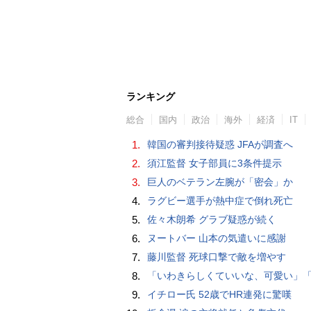
ランキング
総合
国内
政治
海外
経済
IT
1.
韓国の審判接待疑惑 JFAが調査へ
2.
須江監督 女子部員に3条件提示
3.
巨人のベテラン左腕が「密会」か
4.
ラグビー選手が熱中症で倒れ死亡
5.
佐々木朗希 グラブ疑惑が続く
6.
ヌートバー 山本の気遣いに感謝
7.
藤川監督 死球口撃で敵を増やす
8.
「いわきらしくていいな、可愛い」「斬新」初出場初勝利の東日本国際大昌平、アルプス彩ったフラダンス部の応援に反響 部員は感無量「夢を見て
9.
イチロー氏 52歳でHR連発に驚嘆