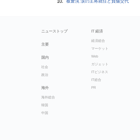
10.
板倉滉 涙の主将就任と負傷交代
ニューストップ
IT 経済
経済総合
主要
マーケット
Web
国内
ガジェット
社会
ITビジネス
政治
IT総合
海外
PR
海外総合
韓国
中国