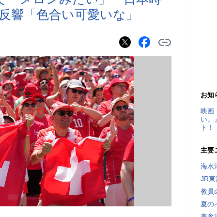
反響「色合い可愛いな」
お知
映画
い。
ト！
主要
海水
JR
教員
夏の
表参