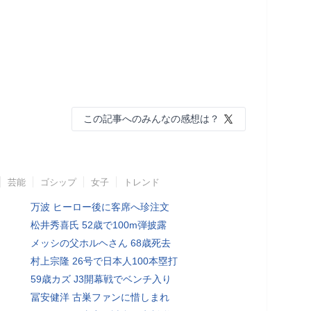
この記事へのみんなの感想は？
芸能
ゴシップ
女子
トレンド
万波 ヒーロー後に客席へ珍注文
松井秀喜氏 52歳で100m弾披露
メッシの父ホルヘさん 68歳死去
村上宗隆 26号で日本人100本塁打
59歳カズ J3開幕戦でベンチ入り
冨安健洋 古巣ファンに惜しまれ