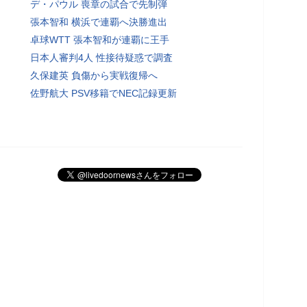
デ・パウル 喪章の試合で先制弾
張本智和 横浜で連覇へ決勝進出
卓球WTT 張本智和が連覇に王手
日本人審判4人 性接待疑惑で調査
久保建英 負傷から実戦復帰へ
佐野航大 PSV移籍でNEC記録更新