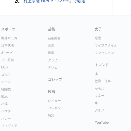
20.
村上宗隆 HR/FB「32.5%」で独走
スポーツ
芸能
女子
海外サッカー
芸能総合
恋愛
日本代表
音楽
ライフスタイル
Jリーグ
韓流
ファッション
プロ野球
グラビア
トレンド
MLB
テレビ
本
ゴルフ
ゴシップ
教育・仕事
テニス
からだ
格闘技
映画
マネー
競馬
レビュー
車
相撲
プレゼント
グルメ
バスケ
特集
バレー
YouTube
フィギュア