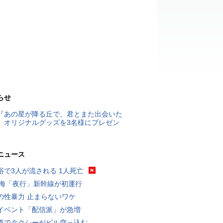
らせ
『あの星が降る丘で、君とまた出会いた
』オリジナルグッズを3名様にプレゼン
ニュース
浴で3人が流される 1人死亡
東海「夜行」新幹線が初運行
の性暴力 止まらないワケ
イベント「配信派」が急増
道でタクシーがビル突っ込む