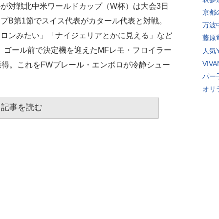
ルが対戦北中米ワールドカップ（W杯）は大会3日
京都
ープB第1節でスイス代表がカタール代表と対戦。
万波
メロンみたい」「ナイジェリアとかに見える」など
藤原
、ゴール前で決定機を迎えたMFレモ・フロイラー
人気Y
VI
獲得。これをFWブレール・エンボロが冷静シュー
パー
オリ
記事を読む