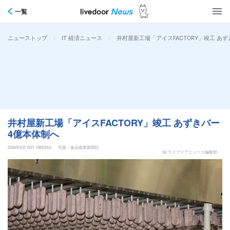
一覧
>
>
井村屋新工場「アイスFACTORY」竣工 あ
ニューストップ
IT 経済ニュース
井村屋新工場「アイスFACTORY」竣工 あずきバー
4億本体制へ
2026年6月10日 15時23分
写真：食品産業新聞社
by ライブドアニュース編集部