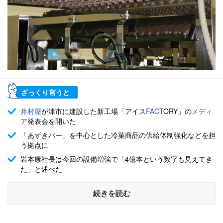
ざっくり言うと
井村屋
が津市に建設した新工場「アイス
FACT
ORY」の
メディ
ア
発表会を開いた
「あずきバー」を中心とした冷菓商品の供給体制強化などを担
う拠点に
岩本康社長は今回の設備増強で「4億本という数字も見えてき
た」と述べた
続きを読む