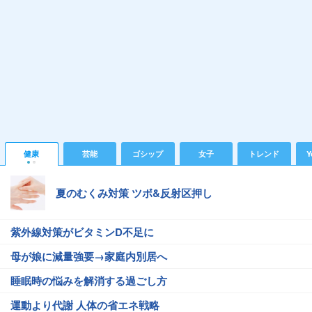
健康
芸能
ゴシップ
女子
トレンド
Y
夏のむくみ対策 ツボ&反射区押し
紫外線対策がビタミンD不足に
母が娘に減量強要→家庭内別居へ
睡眠時の悩みを解消する過ごし方
運動より代謝 人体の省エネ戦略