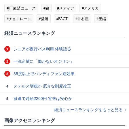
#IT 経済ニュース
#箱
#メディア
#アメリカ
#チョコレート
#猛暑
#FACT
#井村屋
#圧縮
経済ニュースランキング
シニアが夜行バス利用 体験語る
1
一流企業に「働かないオジサン」
2
35度以上でハンディファン逆効果
3
ステルス増税か 厄介な制度改正
4
派遣で時給2200円 将来は安心か
5
経済ニュースランキングをもっと見る
画像アクセスランキング