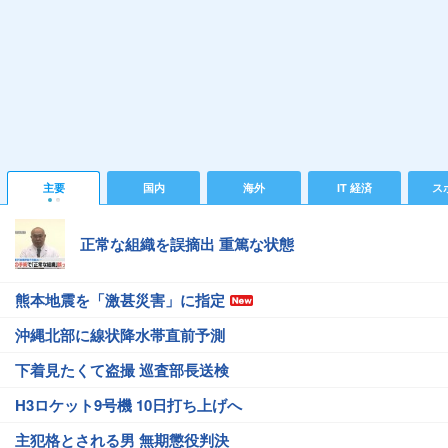
主要
国内
海外
IT 経済
ス
正常な組織を誤摘出 重篤な状態
熊本地震を「激甚災害」に指定
沖縄北部に線状降水帯直前予測
下着見たくて盗撮 巡査部長送検
H3ロケット9号機 10日打ち上げへ
主犯格とされる男 無期懲役判決