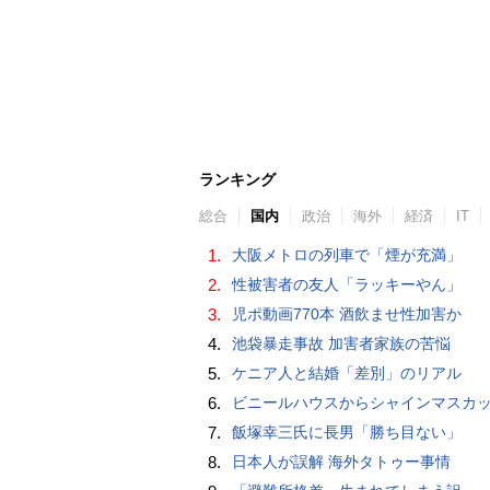
ランキング
総合
国内
政治
海外
経済
IT
1.
大阪メトロの列車で「煙が充満」
2.
性被害者の友人「ラッキーやん」
3.
児ポ動画770本 酒飲ませ性加害か
4.
池袋暴走事故 加害者家族の苦悩
5.
ケニア人と結婚「差別」のリアル
6.
ビニールハウスからシャインマスカット約200房を盗んだ疑い ネットで販売か 無職の男（42）逮捕 
7.
飯塚幸三氏に長男「勝ち目ない」
8.
日本人が誤解 海外タトゥー事情