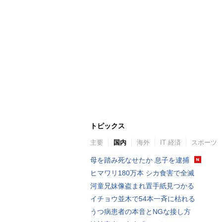
トピックス
主要
国内
海外
IT 経済
スポーツ
母を踏み死なせたか 息子を逮捕
ヒマワリ180万本 シカ食害で全滅
河童兄妹像盗まれ置手紙見つかる
イチョウ並木で54本一斉に枯れる
うつ病患者の本音とNGな接し方