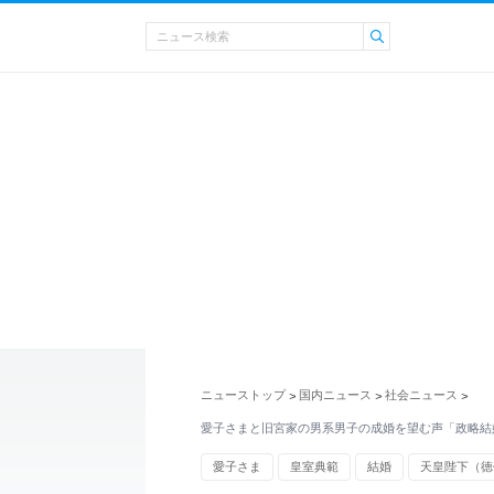
ニューストップ
国内ニュース
社会ニュース
>
>
>
愛子さまと旧宮家の男系男子の成婚を望む声「政略結
愛子さま
皇室典範
結婚
天皇陛下（徳