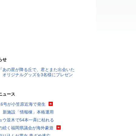
らせ
『あの星が降る丘で、君とまた出会いた
』オリジナルグッズを3名様にプレゼン
ニュース
16号が小笠原近海で発生
K、新施設「情報棟」本格運用
ョウ並木で54本一斉に枯れる
の続く福岡県議会が海外豪遊
割り込んだ男女 青ざめ逃亡