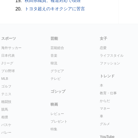
19.
秋田県職員、報道対応で喫煙
20.
トヨタ超えのキオクシアに苦言
スポーツ
芸能
女子
海外サッカー
芸能総合
恋愛
日本代表
音楽
ライフスタイル
Jリーグ
韓流
ファッション
プロ野球
グラビア
トレンド
MLB
テレビ
本
ゴルフ
ゴシップ
教育・仕事
テニス
からだ
格闘技
映画
マネー
競馬
レビュー
車
相撲
プレゼント
グルメ
バスケ
特集
バレー
YouTube