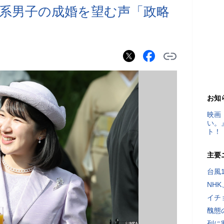
系男子の成婚を望む声「政略
お知
映画
い。
ト！
主要
台風
NH
イチ
醜態
列に