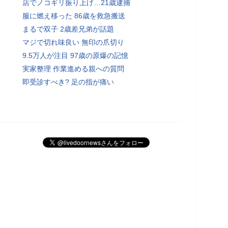
店でノコギリ振り上げ…21歳逮捕
服に燃え移った 86歳を救急搬送
まるで双子 2歳差兄弟が話題
マジで切れ味良い 無印の爪切り
9.5万人が注目 97歳の原爆の記憶
実家整理 作業進める親への質問
即受診すべき? 足の指が痛い