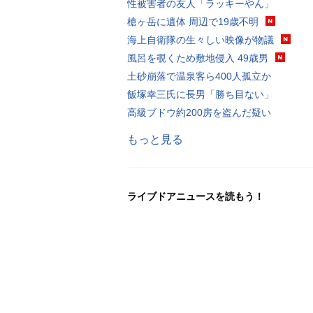
性被害者の友人「ラッキーやん」
槍ヶ岳に遺体 周辺で19歳不明
海上自衛隊の生々しい映像が物議
風呂を覗くため敷地侵入 49歳男
土砂崩落で温泉客ら400人孤立か
飯塚幸三氏に長男「勝ち目ない」
高級ブドウ約200房を盗んだ疑い
もっと見る
ライブドアニュースを読もう！