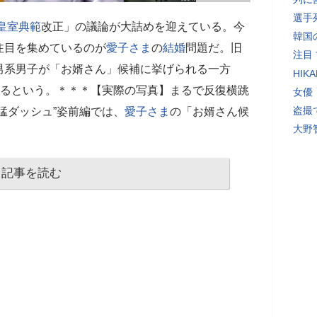
選手
皇室典範
改正」の議論が大詰めを迎えている。今
韓国
注目を集めているのが
愛子さま
の
結婚
問題だ。旧
注目
男系男子が「お婿さん」候補に挙げられる一方
HI
いるという。＊＊＊【実際の写真】まるで反復横跳
女優
盗撮
猛ダッシュ”姿前編では、
愛子さま
の「お婿さん候
大野
記事を読む