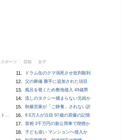
スポーツ
芸能
女子
11.
ドラム缶のクマ溺死させ批判殺到
12.
父の葬儀 勝手に追加された項目
13.
風呂を覗くため敷地侵入 49歳男
14.
流しのタクシー捕まらない元凶か
15.
秋篠宮家が「ご静養」されない訳
岡山県警
16.
9.5万人が注目 97歳の原爆の記憶
17.
首相 3千万円の新公用車で喫煙か
18.
子ども追い マンションへ侵入か