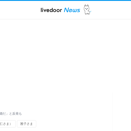
婚だ」と反発も
仁さま）
雅子さま