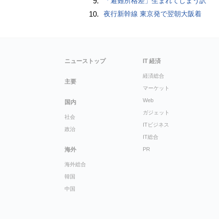
9.
「避難所格差」生まれてしまう訳
10.
夜行新幹線 東京発で翌朝大阪着
ニューストップ
IT 経済
経済総合
主要
マーケット
Web
国内
ガジェット
社会
ITビジネス
政治
IT総合
海外
PR
海外総合
韓国
中国