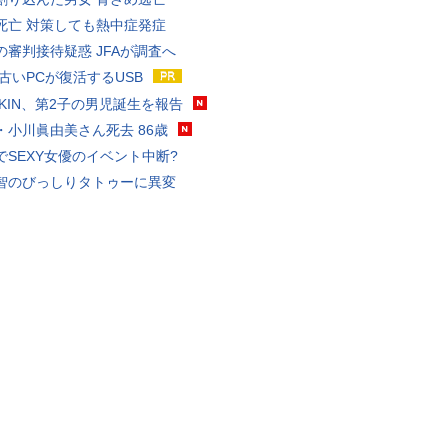
死亡 対策しても熱中症発症
の審判接待疑惑 JFAが調査へ
 古いPCが復活するUSB
KAKIN、第2子の男児誕生を報告
・小川眞由美さん死去 86歳
でSEXY女優のイベント中断?
智のびっしりタトゥーに異変