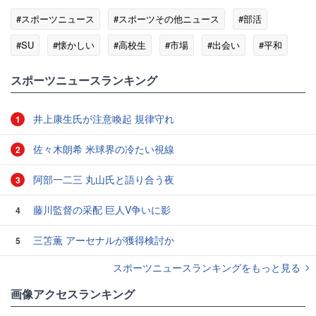
#スポーツニュース
#スポーツその他ニュース
#部活
#SU
#懐かしい
#高校生
#市場
#出会い
#平和
#田舎
#アメリカ
スポーツニュースランキング
井上康生氏が注意喚起 規律守れ
1
佐々木朗希 米球界の冷たい視線
2
阿部一二三 丸山氏と語り合う夜
3
藤川監督の采配 巨人V争いに影
4
三笘薫 アーセナルが獲得検討か
5
スポーツニュースランキングをもっと見る
画像アクセスランキング