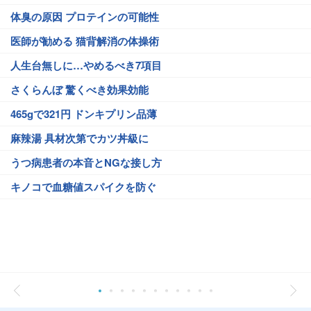
体臭の原因 プロテインの可能性
医師が勧める 猫背解消の体操術
人生台無しに…やめるべき7項目
さくらんぼ 驚くべき効果効能
465gで321円 ドンキプリン品薄
麻辣湯 具材次第でカツ丼級に
うつ病患者の本音とNGな接し方
キノコで血糖値スパイクを防ぐ