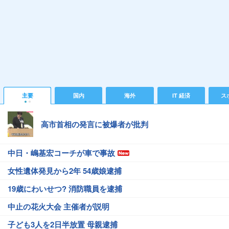
主要
国内
海外
IT 経済
ス
高市首相の発言に被爆者が批判
中日・嶋基宏コーチが車で事故
女性遺体発見から2年 54歳娘逮捕
19歳にわいせつ? 消防職員を逮捕
中止の花火大会 主催者が説明
子ども3人を2日半放置 母親逮捕