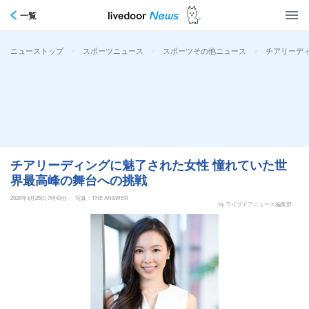
一覧
>
>
>
チアリーデ
ニューストップ
スポーツニュース
スポーツその他ニュース
チアリーディングに魅了された女性 憧れていた世
界最高峰の舞台への挑戦
2026年4月25日 7時43分
写真：THE ANSWER
by ライブドアニュース編集部