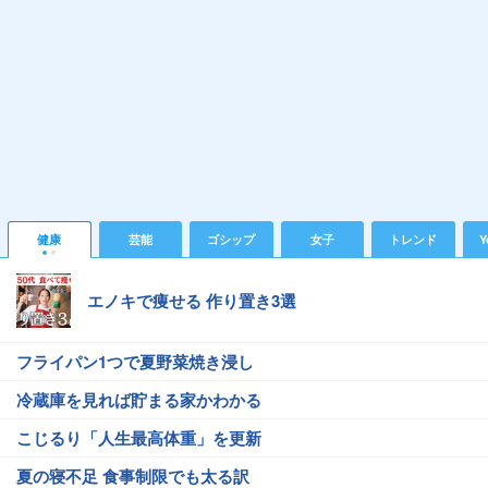
健康
芸能
ゴシップ
女子
トレンド
Y
エノキで痩せる 作り置き3選
フライパン1つで夏野菜焼き浸し
冷蔵庫を見れば貯まる家かわかる
こじるり「人生最高体重」を更新
夏の寝不足 食事制限でも太る訳