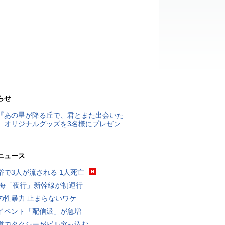
らせ
『あの星が降る丘で、君とまた出会いた
』オリジナルグッズを3名様にプレゼン
ニュース
浴で3人が流される 1人死亡
東海「夜行」新幹線が初運行
の性暴力 止まらないワケ
イベント「配信派」が急増
道でタクシーがビル突っ込む