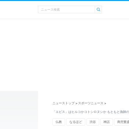
ニューストップ
スポーツニュース
>
>
「エビス」はヒルコかコトシロヌシか もともと漁師
仏教
なるほど
渋谷
神話
商売繁