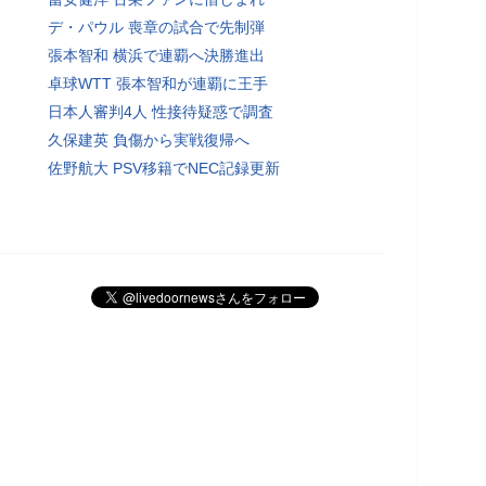
デ・パウル 喪章の試合で先制弾
張本智和 横浜で連覇へ決勝進出
卓球WTT 張本智和が連覇に王手
日本人審判4人 性接待疑惑で調査
久保建英 負傷から実戦復帰へ
佐野航大 PSV移籍でNEC記録更新