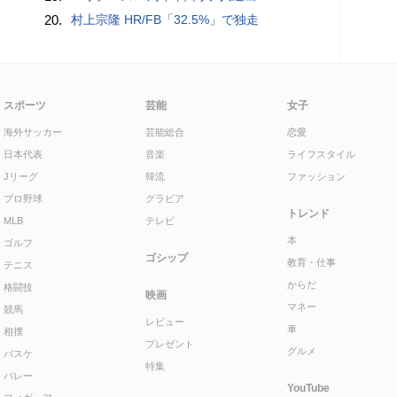
20.
村上宗隆 HR/FB「32.5%」で独走
スポーツ
芸能
女子
海外サッカー
芸能総合
恋愛
日本代表
音楽
ライフスタイル
Jリーグ
韓流
ファッション
プロ野球
グラビア
トレンド
MLB
テレビ
本
ゴルフ
ゴシップ
教育・仕事
テニス
からだ
格闘技
映画
マネー
競馬
レビュー
車
相撲
プレゼント
グルメ
バスケ
特集
バレー
YouTube