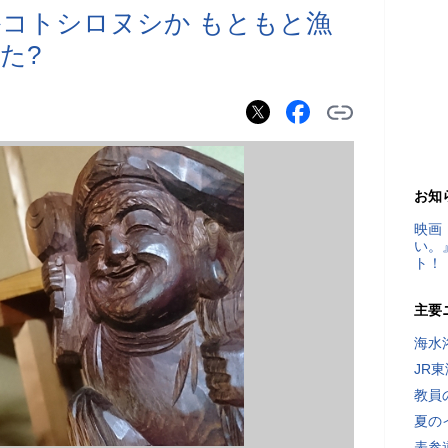
コトシロヌシか もともと漁
た?
お知
映画
い。
ト！
主要
海水
JR
教員
夏の
表参