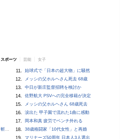
スポーツ
芸能
女子
11.
始球式で「日本の超大物」に騒然
12.
メッシの父ホルヘさん死去 68歳
13.
中日が新庄監督招聘を検討か
14.
佐野航大 PSVへの完全移籍が決定
15.
メッシの父ホルヘさん 68歳死去
16.
涙出た 甲子園で流れた1曲に感動
17.
岡本和真 疲労でベンチ外れる
いるよう」
18.
38歳格闘家「10代女性」と再婚
19.
マリナーズ50周年 日本人3人選出