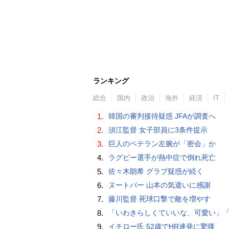
ランキング
総合
国内
政治
海外
経済
IT
1.
韓国の審判接待疑惑 JFAが調査へ
2.
須江監督 女子部員に3条件提示
3.
巨人のベテラン左腕が「密会」か
4.
ラグビー選手が熱中症で倒れ死亡
5.
佐々木朗希 グラブ疑惑が続く
6.
ヌートバー 山本の気遣いに感謝
7.
藤川監督 死球口撃で敵を増やす
8.
「いわきらしくていいな、可愛い」「斬新」初出場初勝利の東日本国際大昌平、アルプス彩ったフラダンス部の応援に反響 部員は感無量「夢を見て
9.
イチロー氏 52歳でHR連発に驚嘆