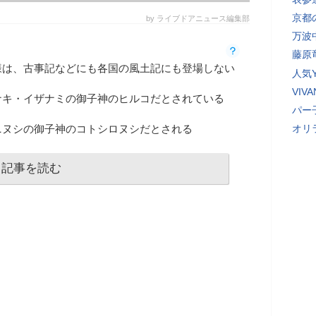
京都
by ライブドアニュース編集部
万波
藤原
様は、古事記などにも各国の風土記にも登場しない
人気Y
VI
ナキ・イザナミの御子神のヒルコだとされている
パー
ニヌシの御子神のコトシロヌシだとされる
オリ
記事を読む