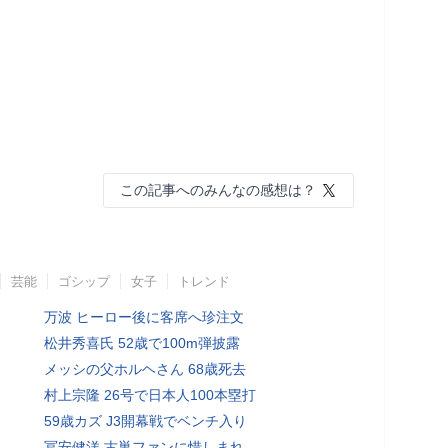
この記事へのみんなの感想は？
芸能
ゴシップ
女子
トレンド
万波 ヒーロー後に客席へ珍注文
松井秀喜氏 52歳で100m弾披露
メッシの父ホルヘさん 68歳死去
村上宗隆 26号で日本人100本塁打
59歳カズ J3開幕戦でベンチ入り
冨安健洋 古巣ファンに惜しまれ