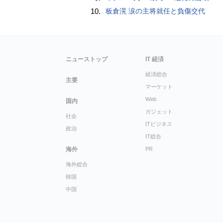
10.
板倉滉 涙の主将就任と負傷交代
ニューストップ
IT 経済
経済総合
主要
マーケット
Web
国内
ガジェット
社会
ITビジネス
政治
IT総合
海外
PR
海外総合
韓国
中国