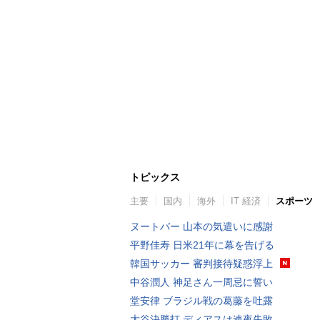
トピックス
主要
国内
海外
IT 経済
スポーツ
ヌートバー 山本の気遣いに感謝
平野佳寿 日米21年に幕を告げる
韓国サッカー 審判接待疑惑浮上
中谷潤人 神足さん一周忌に誓い
堂安律 ブラジル戦の葛藤を吐露
大谷決勝打 ディアスは連夜失敗