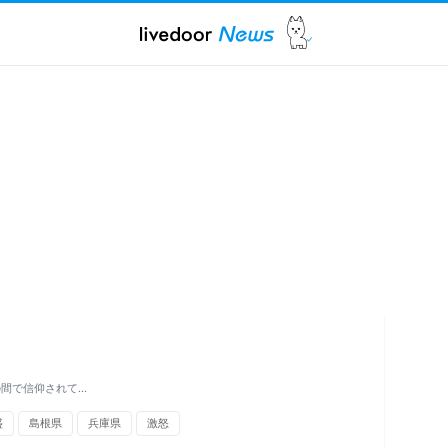
の間で信仰されて…
盛
島根県
兵庫県
激怒