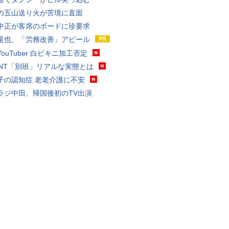
の五山送り火が苦境に直面
中正が客席のボードに珍要求
竜也、「労務改善」アピール
ouTuber 白ビキニ加工否定
VANT「別班」リアルな実態とは
子の認知症 老老介護に不安
ラジ中田、帰国後初のTV出演