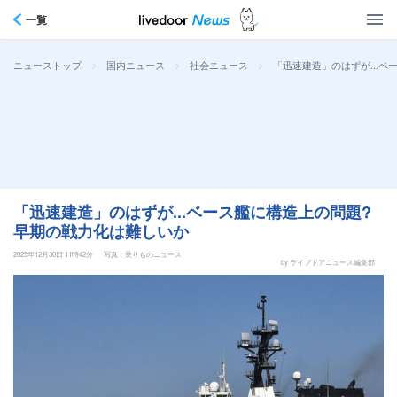
一覧
>
>
>
「迅速建造」のはずが...
ニューストップ
国内ニュース
社会ニュース
「迅速建造」のはずが...ベース艦に構造上の問題?
早期の戦力化は難しいか
2025年12月30日 11時42分
写真：乗りものニュース
by ライブドアニュース編集部