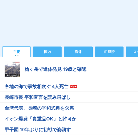
主要
国内
海外
IT 経済
ス
槍ヶ岳で遺体発見 19歳と確認
各地の海で事故相次ぐ 4人死亡
長崎市長 平和宣言を読み飛ばし
台湾代表、長崎の平和式典を欠席
イオン爆発「貴重品OK」と許可か
甲子園 10年ぶりに初戦で姿消す