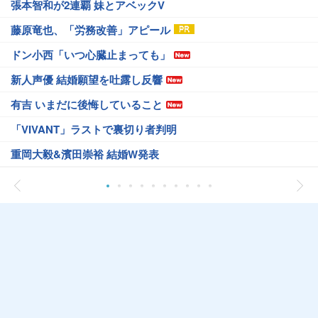
張本智和が2連覇 妹とアベックV
藤原竜也、「労務改善」アピール
ドン小西「いつ心臓止まっても」
新人声優 結婚願望を吐露し反響
有吉 いまだに後悔していること
「VIVANT」ラストで裏切り者判明
重岡大毅&濱田崇裕 結婚W発表