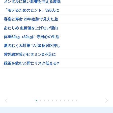
メンタルに良い影響を与える趣味
「モテるためのヒント」326人に
容姿と寿命 28年追跡で見えた差
あたりめ 血糖値を上げない理由
体重62kg→82kgに 寺田心の生活
夏のむくみ対策 ツボ&反射区押し
紫外線対策がビタミンD不足に
緑茶を飲むと死亡リスク低まる?