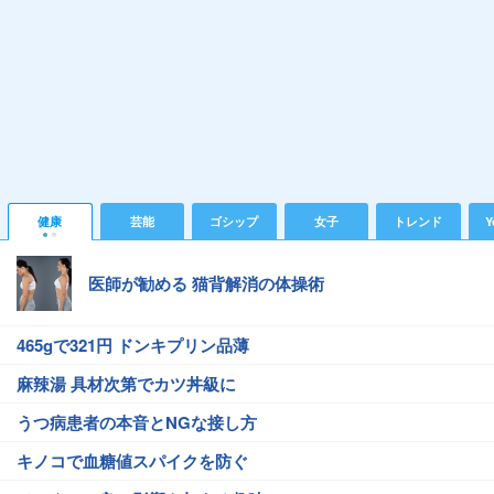
健康
芸能
ゴシップ
女子
トレンド
Y
医師が勧める 猫背解消の体操術
465gで321円 ドンキプリン品薄
麻辣湯 具材次第でカツ丼級に
うつ病患者の本音とNGな接し方
キノコで血糖値スパイクを防ぐ