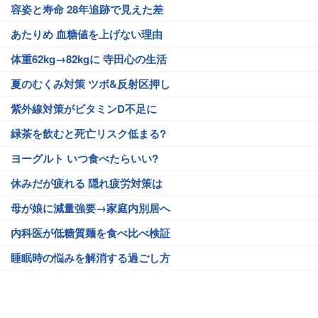
容姿と寿命 28年追跡で見えた差
あたりめ 血糖値を上げない理由
体重62kg→82kgに 寺田心の生活
夏のむくみ対策 ツボ&反射区押し
紫外線対策がビタミンD不足に
緑茶を飲むと死亡リスク低まる?
ヨーグルト いつ食べたらいい?
休みだが疲れる 隠れ疲労対策は
母が娘に減量強要→家庭内別居へ
内科医が低糖質麺を食べ比べ検証
睡眠時の悩みを解消する過ごし方