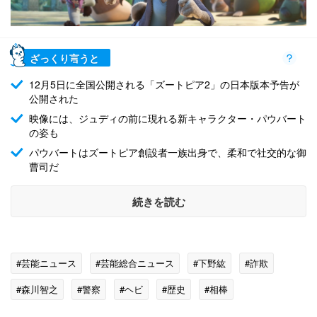
ざっくり言うと
12月5日に全国公開される「ズートピア2」の日本版本予告が
公開された
映像には、ジュディの前に現れる新キャラクター・パウバート
の姿も
パウバートはズートピア創設者一族出身で、柔和で社交的な御
曹司だ
続きを読む
#芸能ニュース
#芸能総合ニュース
#下野紘
#詐欺
#森川智之
#警察
#ヘビ
#歴史
#相棒
#クリエイティブ