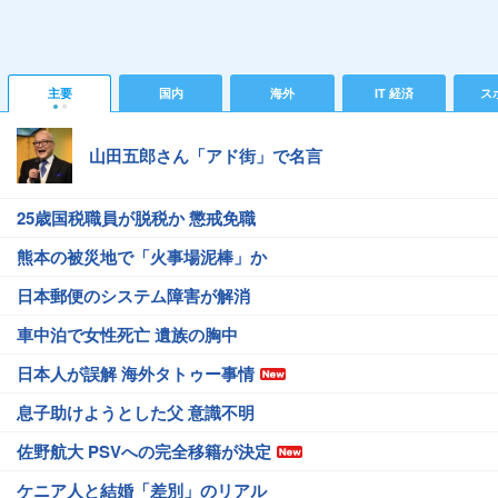
主要
国内
海外
IT 経済
ス
山田五郎さん「アド街」で名言
25歳国税職員が脱税か 懲戒免職
熊本の被災地で「火事場泥棒」か
日本郵便のシステム障害が解消
車中泊で女性死亡 遺族の胸中
日本人が誤解 海外タトゥー事情
息子助けようとした父 意識不明
佐野航大 PSVへの完全移籍が決定
ケニア人と結婚「差別」のリアル