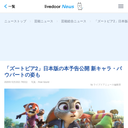
一覧
>
>
>
「ズートピア2」日本版
ニューストップ
芸能ニュース
芸能総合ニュース
「ズートピア2」日本版の本予告公開 新キャラ・パ
ウバートの姿も
2025年10月23日 7時0分
写真：Real Sound
by ライブドアニュース編集部