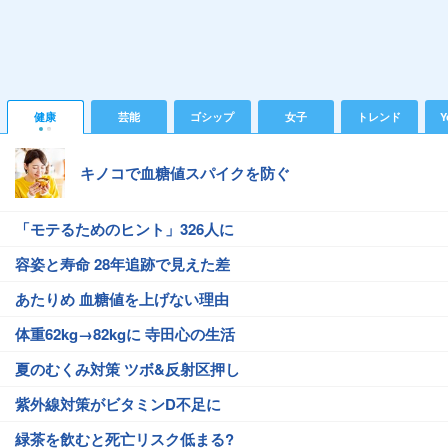
健康
芸能
ゴシップ
女子
トレンド
Y
キノコで血糖値スパイクを防ぐ
「モテるためのヒント」326人に
容姿と寿命 28年追跡で見えた差
あたりめ 血糖値を上げない理由
体重62kg→82kgに 寺田心の生活
夏のむくみ対策 ツボ&反射区押し
紫外線対策がビタミンD不足に
緑茶を飲むと死亡リスク低まる?