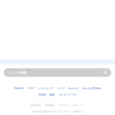
Peachy
ブログ
ショッピング
バンク
みんかぶ
みんかぶChoice
Kstyle
株探
プレスリリース
運営会社
利用規約
プライバシーポリシー
livedoorお客様サポートセンター
livedoor