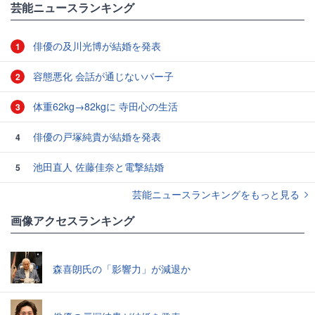
芸能ニュースランキング
俳優の及川光博が結婚を発表
1
容態悪化 会話が通じないパー子
2
体重62kg→82kgに 寺田心の生活
3
俳優の戸塚純貴が結婚を発表
4
池田直人 佐藤佳奈と電撃結婚
5
芸能ニュースランキングをもっと見る
画像アクセスランキング
森喜朗氏の「影響力」が減退か