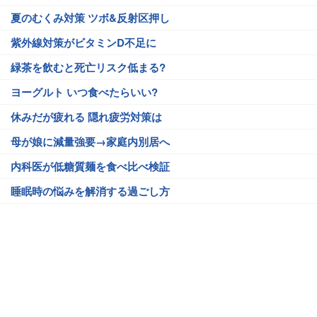
夏のむくみ対策 ツボ&反射区押し
紫外線対策がビタミンD不足に
緑茶を飲むと死亡リスク低まる?
ヨーグルト いつ食べたらいい?
休みだが疲れる 隠れ疲労対策は
母が娘に減量強要→家庭内別居へ
内科医が低糖質麺を食べ比べ検証
睡眠時の悩みを解消する過ごし方