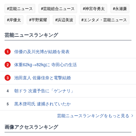
#芸能ニュース
#芸能総合ニュース
#神宮寺勇太
#永瀬廉
#岸優太
#平野紫耀
#浜辺美波
#エンタメ・芸能ニュース
芸能ニュースランキング
俳優の及川光博が結婚を発表
1
体重62kg→82kgに 寺田心の生活
2
池田直人 佐藤佳奈と電撃結婚
3
朝ドラ 次週予告に「ゲンナリ」
4
黒木啓司氏 逮捕されていたか
5
芸能ニュースランキングをもっと見る
画像アクセスランキング