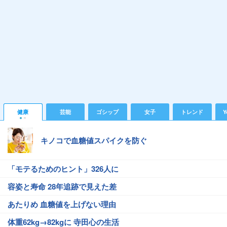
健康
芸能
ゴシップ
女子
トレンド
Y
キノコで血糖値スパイクを防ぐ
「モテるためのヒント」326人に
容姿と寿命 28年追跡で見えた差
あたりめ 血糖値を上げない理由
体重62kg→82kgに 寺田心の生活