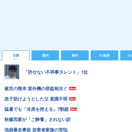
主要
国内
海外
IT 経済
ス
「許せない不祥事タレント」1位
被災の熊本 室外機の窃盗相次ぐ
息子助けようとした父 意識不明
猛暑でも「冷房を控える」7割超
秋篠宮家が「ご静養」されない訳
池袋暴走事故 加害者家族の苦悩