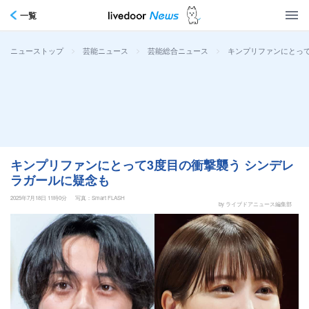
一覧
>
>
>
キンプリファンにとって
ニューストップ
芸能ニュース
芸能総合ニュース
キンプリファンにとって3度目の衝撃襲う シンデレ
ラガールに疑念も
2025年7月18日 11時0分
写真：Smart FLASH
by ライブドアニュース編集部