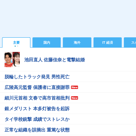
主要
国内
海外
IT 経済
ス
池田直人 佐藤佳奈と電撃結婚
脱輪したトラック発見 男性死亡
広陵高元監督 保護者に直接謝罪
細川元首相 文春で高市首相批判
銀メダリスト 本多灯被告を起訴
タイ学校銃撃 成績でストレスか
正常な組織を誤摘出 重篤な状態