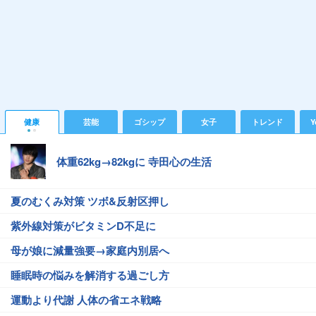
健康
芸能
ゴシップ
女子
トレンド
Y
体重62kg→82kgに 寺田心の生活
夏のむくみ対策 ツボ&反射区押し
紫外線対策がビタミンD不足に
母が娘に減量強要→家庭内別居へ
睡眠時の悩みを解消する過ごし方
運動より代謝 人体の省エネ戦略