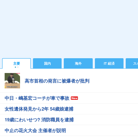
主要
国内
海外
IT 経済
ス
高市首相の発言に被爆者が批判
中日・嶋基宏コーチが車で事故
女性遺体発見から2年 54歳娘逮捕
19歳にわいせつ? 消防職員を逮捕
中止の花火大会 主催者が説明