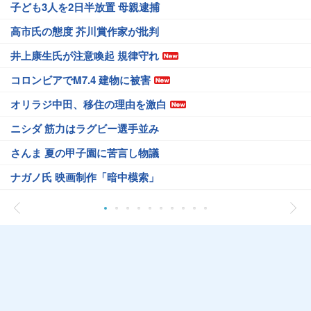
子ども3人を2日半放置 母親逮捕
高市氏の態度 芥川賞作家が批判
井上康生氏が注意喚起 規律守れ
コロンビアでM7.4 建物に被害
オリラジ中田、移住の理由を激白
ニシダ 筋力はラグビー選手並み
さんま 夏の甲子園に苦言し物議
ナガノ氏 映画制作「暗中模索」