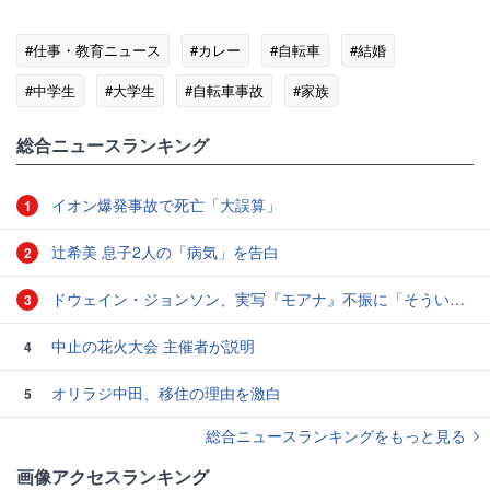
#仕事・教育ニュース
#カレー
#自転車
#結婚
#中学生
#大学生
#自転車事故
#家族
総合ニュースランキング
イオン爆発事故で死亡「大誤算」
1
辻希美 息子2人の「病気」を告白
2
ドウェイン・ジョンソン、実写『モアナ』不振に「そういうこともある」と本音
3
中止の花火大会 主催者が説明
4
オリラジ中田、移住の理由を激白
5
総合ニュースランキングをもっと見る
画像アクセスランキング