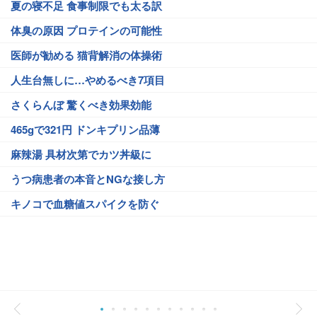
夏の寝不足 食事制限でも太る訳
体臭の原因 プロテインの可能性
医師が勧める 猫背解消の体操術
人生台無しに…やめるべき7項目
さくらんぼ 驚くべき効果効能
465gで321円 ドンキプリン品薄
麻辣湯 具材次第でカツ丼級に
うつ病患者の本音とNGな接し方
キノコで血糖値スパイクを防ぐ