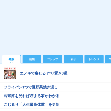
健康
芸能
ゴシップ
女子
トレンド
Y
エノキで痩せる 作り置き3選
フライパン1つで夏野菜焼き浸し
冷蔵庫を見れば貯まる家かわかる
こじるり「人生最高体重」を更新