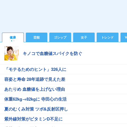
健康
芸能
ゴシップ
女子
トレンド
Y
キノコで血糖値スパイクを防ぐ
「モテるためのヒント」326人に
容姿と寿命 28年追跡で見えた差
あたりめ 血糖値を上げない理由
体重62kg→82kgに 寺田心の生活
夏のむくみ対策 ツボ&反射区押し
紫外線対策がビタミンD不足に