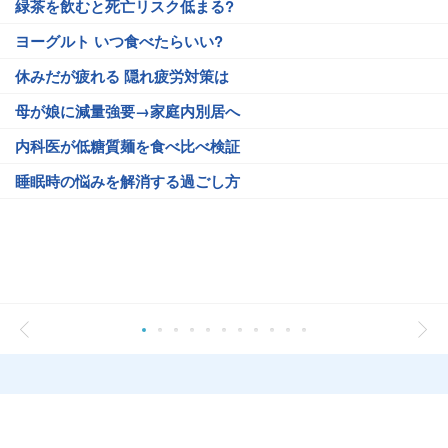
緑茶を飲むと死亡リスク低まる?
ヨーグルト いつ食べたらいい?
休みだが疲れる 隠れ疲労対策は
母が娘に減量強要→家庭内別居へ
内科医が低糖質麺を食べ比べ検証
睡眠時の悩みを解消する過ごし方