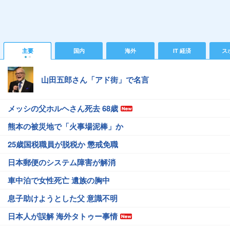
主要
国内
海外
IT 経済
ス
山田五郎さん「アド街」で名言
メッシの父ホルヘさん死去 68歳
熊本の被災地で「火事場泥棒」か
25歳国税職員が脱税か 懲戒免職
日本郵便のシステム障害が解消
車中泊で女性死亡 遺族の胸中
息子助けようとした父 意識不明
日本人が誤解 海外タトゥー事情