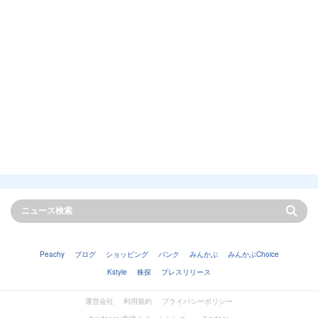
Peachy
ブログ
ショッピング
バンク
みんかぶ
みんかぶChoice
Kstyle
株探
プレスリリース
運営会社
利用規約
プライバシーポリシー