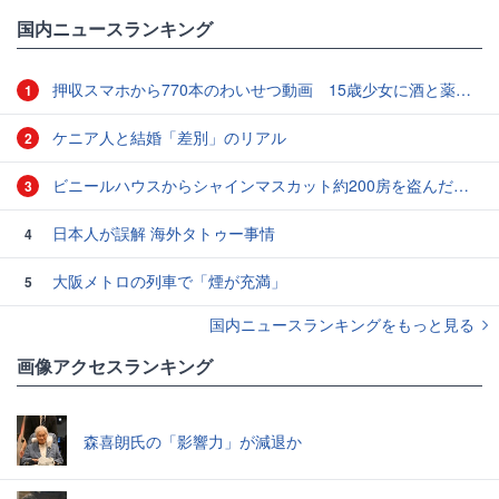
国内ニュースランキング
押収スマホから770本のわいせつ動画 15歳少女に酒と薬飲ませ性的暴行か 54歳男を再逮捕 「薬もありますよ」とSNSで誘い出し
1
ケニア人と結婚「差別」のリアル
2
ビニールハウスからシャインマスカット約200房を盗んだ疑い ネットで販売か 無職の男（42）逮捕 岡山県警
3
日本人が誤解 海外タトゥー事情
4
大阪メトロの列車で「煙が充満」
5
国内ニュースランキングをもっと見る
画像アクセスランキング
森喜朗氏の「影響力」が減退か