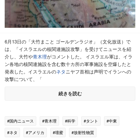
6月13日の「大竹まこと ゴールデンラジオ」（文化放送）で
は、「イスラエルの核関連施設攻撃」を受けてニュースを紹
介し、大竹や
青木理
がコメントした。 イスラエル軍は、イラ
ン各地の核関連施設を含む数十カ所の軍事施設を空爆したと
発表した。イスラエルの
ネタ
ニヤフ首相は声明でイランへの
攻撃について、「
続きを読む
#国内ニュース
#青木理
#科学
#タント
#中東
#ネタ
#アメリカ
#壇蜜
#放射性物質