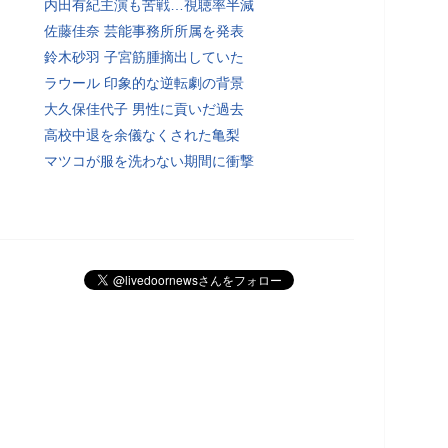
内田有紀主演も苦戦…視聴率半減
佐藤佳奈 芸能事務所所属を発表
鈴木砂羽 子宮筋腫摘出していた
ラウール 印象的な逆転劇の背景
大久保佳代子 男性に貢いだ過去
高校中退を余儀なくされた亀梨
マツコが服を洗わない期間に衝撃