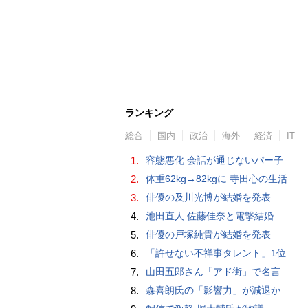
ランキング
総合
国内
政治
海外
経済
IT
1.
容態悪化 会話が通じないパー子
2.
体重62kg→82kgに 寺田心の生活
3.
俳優の及川光博が結婚を発表
4.
池田直人 佐藤佳奈と電撃結婚
5.
俳優の戸塚純貴が結婚を発表
6.
「許せない不祥事タレント」1位
7.
山田五郎さん「アド街」で名言
8.
森喜朗氏の「影響力」が減退か