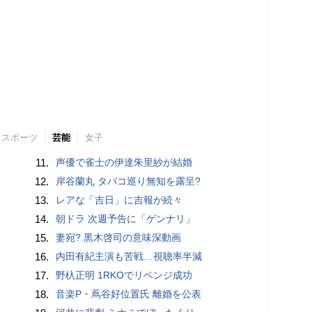
スポーツ
芸能
女子
11.
声優で雀士の伊達朱里紗が結婚
12.
岸谷蘭丸 タバコ巡り無知を露呈?
13.
レアな「吉日」に吉報が続々
14.
朝ドラ 次週予告に「ゲンナリ」
15.
妻宛? 黒木啓司の意味深動画
16.
内田有紀主演も苦戦…視聴率半減
17.
野杁正明 1RKOでリベンジ成功
18.
音楽P・蔦谷好位置氏 離婚を公表