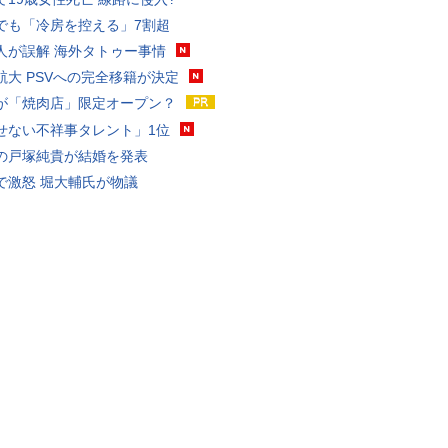
でも「冷房を控える」7割超
人が誤解 海外タトゥー事情
航大 PSVへの完全移籍が決定
が「焼肉店」限定オープン？
せない不祥事タレント」1位
の戸塚純貴が結婚を発表
で激怒 堀大輔氏が物議