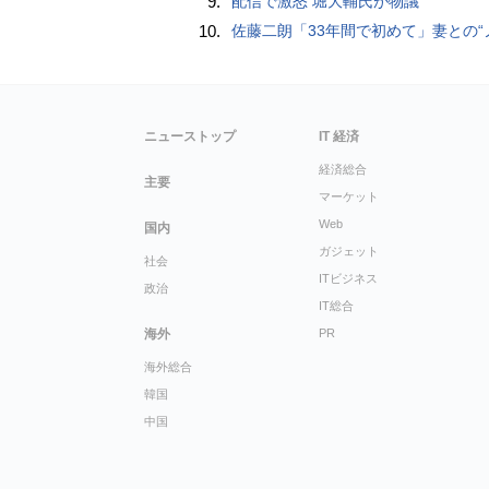
9.
配信で激怒 堀大輔氏が物議
10.
佐藤二朗「33年間で初めて」妻との“ノロケ砲”に反響続々「威力抜群」「奥様かっ
ニューストップ
IT 経済
経済総合
主要
マーケット
Web
国内
ガジェット
社会
ITビジネス
政治
IT総合
海外
PR
海外総合
韓国
中国