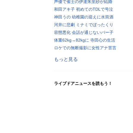
声優で雀士の伊達朱里紗が結婚
和田アキ子 初めてのTDLで号泣
神田うの 幼稚園の迎えに水筒酒
河井に悲劇 ミナミでぼったくり
容態悪化 会話が通じないパー子
体重62kg→82kgに 寺田心の生活
ロケでの無断撮影に女性アナ苦言
もっと見る
ライブドアニュースを読もう！