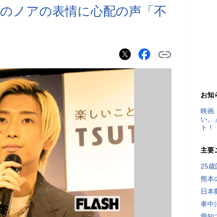
のノアの表情に心配の声「不
お知
映画
い。
ト！
主要
25
熊本
日本
車中
愛知