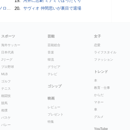
19.
河井に悲劇 ミナミでぼったくり
こいい」
20.
サヴィオ 仲間思いが裏目で退場
スポーツ
芸能
女子
海外サッカー
芸能総合
恋愛
日本代表
音楽
ライフスタイル
Jリーグ
韓流
ファッション
プロ野球
グラビア
トレンド
MLB
テレビ
本
ゴルフ
ゴシップ
教育・仕事
テニス
からだ
格闘技
映画
マネー
競馬
レビュー
車
相撲
プレゼント
グルメ
バスケ
特集
バレー
YouTube