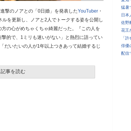
猛暑
・進撃のノアとの「0日婚」を発表した
YouTuber
・
日本
ャンネルを更新し、ノアと2人でトークする姿を公開し
佐野
の方の心がめちゃくちゃ綺麗だった。『この人を
花王
衝撃的で、1ミリも迷いがない」と熱烈に語ってい
「許
俳優
「だいたいの人が1年以上つきあって結婚するじ
配信
記事を読む