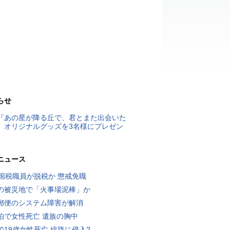
らせ
『あの星が降る丘で、君とまた出会いた
』オリジナルグッズを3名様にプレゼン
ニュース
歳国税職員が脱税か 懲戒免職
の被災地で「火事場泥棒」か
郵便のシステム障害が解消
泊で女性死亡 遺族の胸中
で19歳女性死亡 線路に侵入?