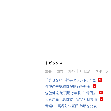
トピックス
主要
国内
海外
IT 経済
スポーツ
「許せない不祥事タレント」1位
俳優の戸塚純貴が結婚を発表
森脇健児 絶頂期は年収「1億円」
大倉忠義「鳥貴族」実父と初共演
音楽P・蔦谷好位置氏 離婚を公表