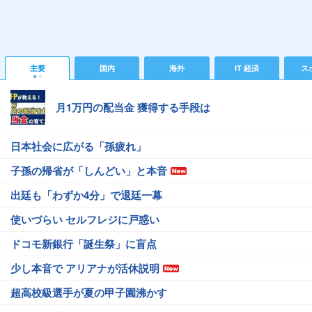
主要
国内
海外
IT 経済
ス
月1万円の配当金 獲得する手段は
日本社会に広がる「孫疲れ」
子孫の帰省が「しんどい」と本音
出廷も「わずか4分」で退廷一幕
使いづらい セルフレジに戸惑い
ドコモ新銀行「誕生祭」に盲点
少し本音で アリアナが活休説明
超高校級選手が夏の甲子園沸かす