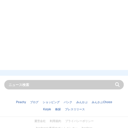
Peachy
ブログ
ショッピング
バンク
みんかぶ
みんかぶChoice
Kstyle
株探
プレスリリース
運営会社
利用規約
プライバシーポリシー