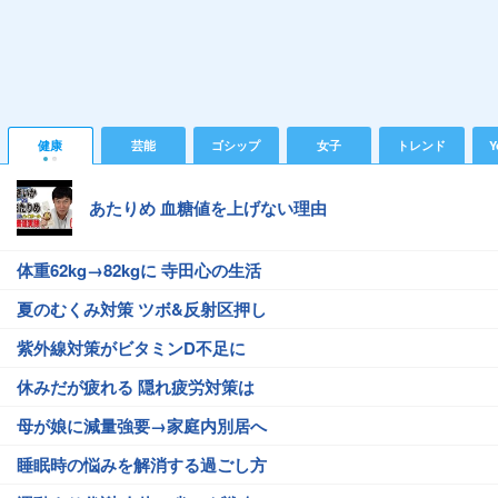
健康
芸能
ゴシップ
女子
トレンド
Y
あたりめ 血糖値を上げない理由
体重62kg→82kgに 寺田心の生活
夏のむくみ対策 ツボ&反射区押し
紫外線対策がビタミンD不足に
休みだが疲れる 隠れ疲労対策は
母が娘に減量強要→家庭内別居へ
睡眠時の悩みを解消する過ごし方