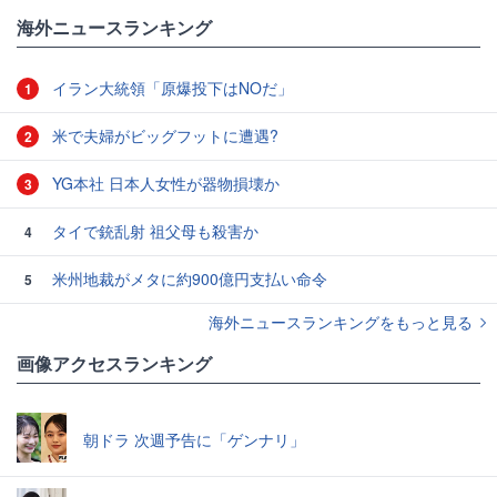
#人間関係
海外ニュースランキング
イラン大統領「原爆投下はNOだ」
1
米で夫婦がビッグフットに遭遇?
2
YG本社 日本人女性が器物損壊か
3
タイで銃乱射 祖父母も殺害か
4
米州地裁がメタに約900億円支払い命令
5
海外ニュースランキングをもっと見る
画像アクセスランキング
朝ドラ 次週予告に「ゲンナリ」