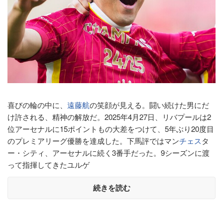
喜びの輪の中に、
遠藤航
の笑顔が見える。闘い続けた男にだ
け許される、精神の解放だ。2025年4月27日、リバプールは2
位アーセナルに15ポイントもの大差をつけて、5年ぶり20度目
のプレミアリーグ優勝を達成した。下馬評ではマン
チェス
タ
ー・シティ、アーセナルに続く3番手だった。9シーズンに渡
って指揮してきたユルゲ
続きを読む