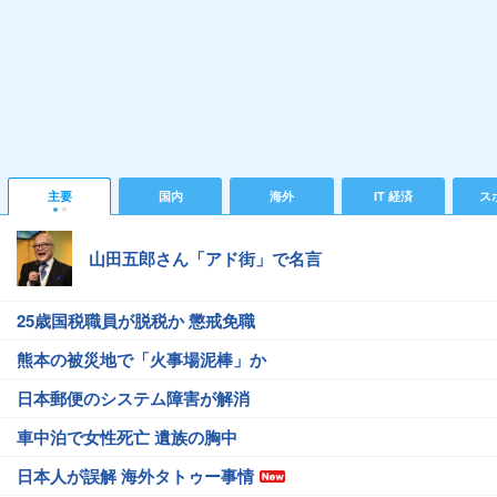
主要
国内
海外
IT 経済
ス
山田五郎さん「アド街」で名言
25歳国税職員が脱税か 懲戒免職
熊本の被災地で「火事場泥棒」か
日本郵便のシステム障害が解消
車中泊で女性死亡 遺族の胸中
日本人が誤解 海外タトゥー事情