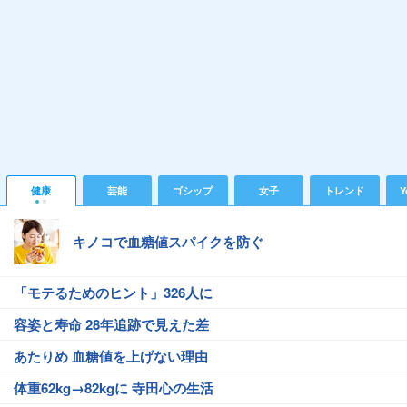
健康
芸能
ゴシップ
女子
トレンド
Y
キノコで血糖値スパイクを防ぐ
「モテるためのヒント」326人に
容姿と寿命 28年追跡で見えた差
あたりめ 血糖値を上げない理由
体重62kg→82kgに 寺田心の生活