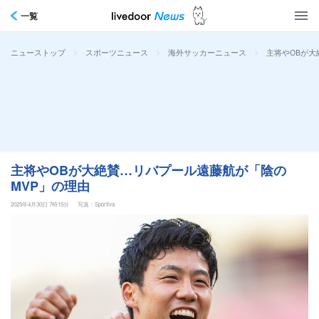
一覧
>
>
>
主将やOBが大
ニューストップ
スポーツニュース
海外サッカーニュース
主将やOBが大絶賛…リバプール遠藤航が「陰の
MVP」の理由
2025年4月30日 7時15分
写真：Sportiva