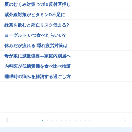
夏のむくみ対策 ツボ&反射区押し
紫外線対策がビタミンD不足に
緑茶を飲むと死亡リスク低まる?
ヨーグルト いつ食べたらいい?
休みだが疲れる 隠れ疲労対策は
母が娘に減量強要→家庭内別居へ
内科医が低糖質麺を食べ比べ検証
睡眠時の悩みを解消する過ごし方